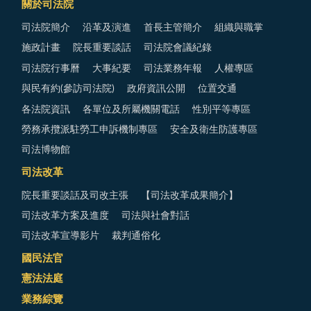
關於司法院
司法院簡介
沿革及演進
首長主管簡介
組織與職掌
施政計畫
院長重要談話
司法院會議紀錄
司法院行事曆
大事紀要
司法業務年報
人權專區
與民有約(參訪司法院)
政府資訊公開
位置交通
各法院資訊
各單位及所屬機關電話
性別平等專區
勞務承攬派駐勞工申訴機制專區
安全及衛生防護專區
司法博物館
司法改革
院長重要談話及司改主張
【司法改革成果簡介】
司法改革方案及進度
司法與社會對話
司法改革宣導影片
裁判通俗化
國民法官
憲法法庭
業務綜覽