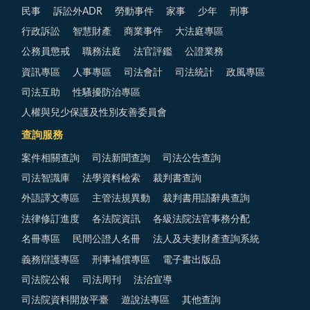
民事
訴訟外ADR
勞動事件
家事
少年
刑事
行政訴訟
智慧財產
商業事件
大法庭專區
公務員懲戒
職務法庭
法官評鑑
公證業務
資訊專區
人事專區
司法會計
司法統計
政風專區
司法互助
性騷擾防治專區
人權與兒少保護及性別友善委員會
查詢服務
案件相關查詢
司法新聞查詢
司法公告查詢
司法智識庫
法學資料檢索
裁判書查詢
外語譯文專區
主管法規異動
裁判書用語辭典查詢
法律修訂進度
各法院資訊
各級法院法官事務分配
名冊專區
民間公證人名冊
法人及夫妻財產查詢系統
義務辯護專區
刑事補償專區
電子書出版品
司法院公報
司法周刊
法治宣導
司法院資料開放平臺
遊說法專區
其他查詢