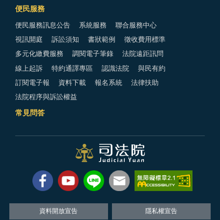
便民服務
便民服務訊息公告
系統服務
聯合服務中心
視訊開庭
訴訟須知
書狀範例
徵收費用標準
多元化繳費服務
調閱電子筆錄
法院遠距訊問
線上起訴
特約通譯專區
認識法院
與民有約
訂閱電子報
資料下載
報名系統
法律扶助
法院程序與訴訟權益
常見問答
資料開放宣告
隱私權宣告