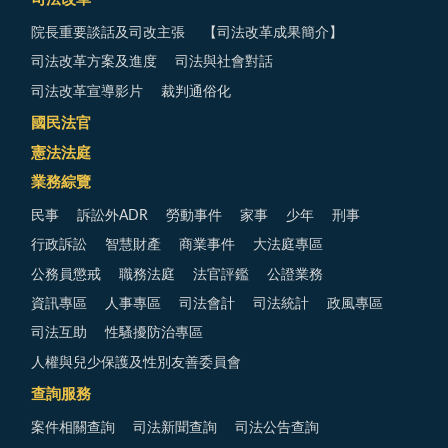
院長重要談話及司改主張
【司法改革成果簡介】
司法改革方案及進度
司法與社會對話
司法改革宣導影片
裁判通俗化
國民法官
憲法法庭
業務綜覽
民事
訴訟外ADR
勞動事件
家事
少年
刑事
行政訴訟
智慧財產
商業事件
大法庭專區
公務員懲戒
職務法庭
法官評鑑
公證業務
資訊專區
人事專區
司法會計
司法統計
政風專區
司法互助
性騷擾防治專區
人權與兒少保護及性別友善委員會
查詢服務
案件相關查詢
司法新聞查詢
司法公告查詢