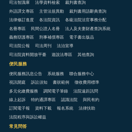
司法智識庫
法學資料檢索
裁判書查詢
外語譯文專區
主管法規異動
裁判書用語辭典查詢
法律修訂進度
各法院資訊
各級法院法官事務分配
名冊專區
民間公證人名冊
法人及夫妻財產查詢系統
義務辯護專區
刑事補償專區
電子書出版品
司法院公報
司法周刊
法治宣導
司法院資料開放平臺
遊說法專區
其他查詢
便民服務
便民服務訊息公告
系統服務
聯合服務中心
視訊開庭
訴訟須知
書狀範例
徵收費用標準
多元化繳費服務
調閱電子筆錄
法院遠距訊問
線上起訴
特約通譯專區
認識法院
與民有約
訂閱電子報
資料下載
報名系統
法律扶助
法院程序與訴訟權益
常見問答