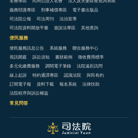
名冊專區
民間公證人名冊
法人及夫妻財產查詢系統
義務辯護專區
刑事補償專區
電子書出版品
司法院公報
司法周刊
法治宣導
司法院資料開放平臺
遊說法專區
其他查詢
便民服務
便民服務訊息公告
系統服務
聯合服務中心
視訊開庭
訴訟須知
書狀範例
徵收費用標準
多元化繳費服務
調閱電子筆錄
法院遠距訊問
線上起訴
特約通譯專區
認識法院
與民有約
訂閱電子報
資料下載
報名系統
法律扶助
法院程序與訴訟權益
常見問答