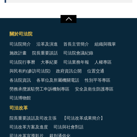
關於司法院
司法院簡介
沿革及演進
首長主管簡介
組織與職掌
施政計畫
院長重要談話
司法院會議紀錄
司法院行事曆
大事紀要
司法業務年報
人權專區
與民有約(參訪司法院)
政府資訊公開
位置交通
各法院資訊
各單位及所屬機關電話
性別平等專區
勞務承攬派駐勞工申訴機制專區
安全及衛生防護專區
司法博物館
司法改革
院長重要談話及司改主張
【司法改革成果簡介】
司法改革方案及進度
司法與社會對話
司法改革宣導影片
裁判通俗化