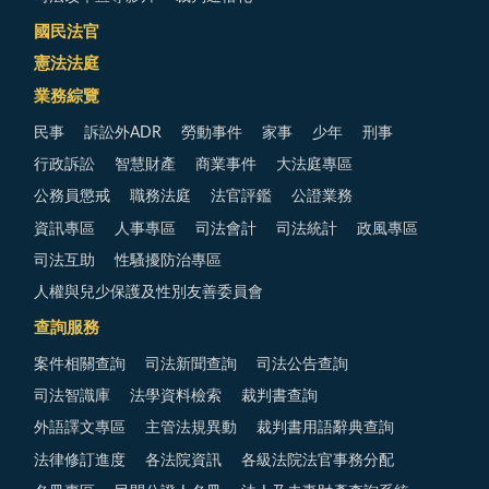
國民法官
憲法法庭
業務綜覽
民事
訴訟外ADR
勞動事件
家事
少年
刑事
行政訴訟
智慧財產
商業事件
大法庭專區
公務員懲戒
職務法庭
法官評鑑
公證業務
資訊專區
人事專區
司法會計
司法統計
政風專區
司法互助
性騷擾防治專區
人權與兒少保護及性別友善委員會
查詢服務
案件相關查詢
司法新聞查詢
司法公告查詢
司法智識庫
法學資料檢索
裁判書查詢
外語譯文專區
主管法規異動
裁判書用語辭典查詢
法律修訂進度
各法院資訊
各級法院法官事務分配