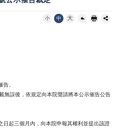
6號公示催告裁定
大
小
中
催告。
記載無誤後，依規定向本院聲請將本公示催告公告
之日起三個月內，向本院申報其權利並提出該證