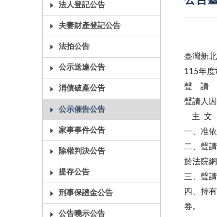
公告臺
法人登記公告
夫妻財產登記公告
法拍公告
臺灣新北
公示送達公告
115年
聲 請 
消債破產公告
聲請人因
公示催告公告
主 文
家事事件公告
一、准依
二、聲請
除權判決公告
於法院網
提存公告
三、聲請
四、持有
刑事保證金公告
券。
公告曉示公告