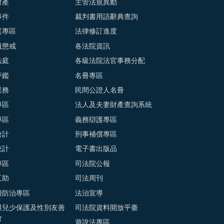
財產
主管法規異動
事件
裁判書用語辭典查詢
庭專區
法律修訂進度
員懲戒
各法院資訊
法庭
各級法院法官事務分配
評鑑
名冊專區
業務
民間公證人名冊
專區
法人及夫妻財產查詢系統
專區
義務辯護專區
會計
刑事補償專區
統計
電子書出版品
專區
司法院公報
互助
司法周刊
擾防治專區
法治宣導
與兒少保護及性別友善
司法院資料開放平臺
會
遊說法專區