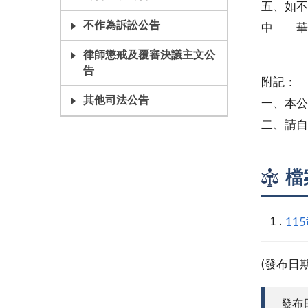
五、如不
不作為訴訟公告
中 
民事第
律師懲戒及覆審決議主文公
告
附記：
其他司法公告
一、本公
二、請自
檔
11
(發布日
發布日期