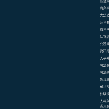
智慧
商業
大法
公務
職務
法官
公證
資訊
人事
司法
司法
政風
司法
性騷
人權
委員