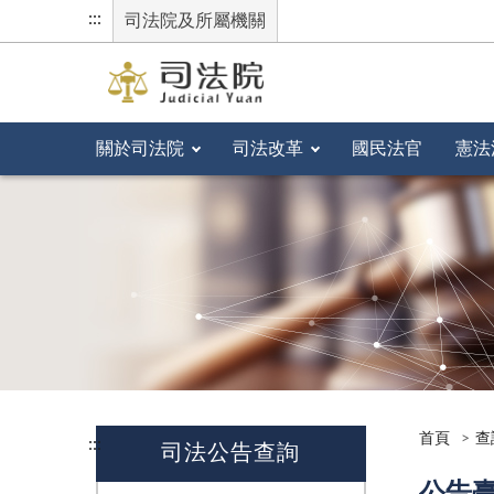
:::
司法院及所屬機關
關於司法院
司法改革
國民法官
憲法
首頁
查
:::
司法公告查詢