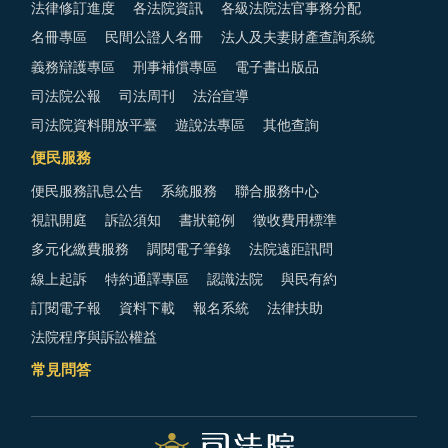
法律修訂進度
各法院資訊
各級法院法官事務分配
名冊專區
民間公證人名冊
法人及夫妻財產查詢系統
義務辯護專區
刑事補償專區
電子書出版品
司法院公報
司法周刊
法治宣導
司法院資料開放平臺
遊說法專區
其他查詢
便民服務
便民服務訊息公告
系統服務
聯合服務中心
視訊開庭
訴訟須知
書狀範例
徵收費用標準
多元化繳費服務
調閱電子筆錄
法院遠距訊問
線上起訴
特約通譯專區
認識法院
與民有約
訂閱電子報
資料下載
報名系統
法律扶助
法院程序與訴訟權益
常見問答