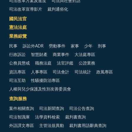
司法改革方案及進度
司法與社會對話
司法改革宣導影片
裁判通俗化
國民法官
憲法法庭
業務綜覽
民事
訴訟外ADR
勞動事件
家事
少年
刑事
行政訴訟
智慧財產
商業事件
大法庭專區
公務員懲戒
職務法庭
法官評鑑
公證業務
資訊專區
人事專區
司法會計
司法統計
政風專區
司法互助
性騷擾防治專區
人權與兒少保護及性別友善委員會
查詢服務
案件相關查詢
司法新聞查詢
司法公告查詢
司法智識庫
法學資料檢索
裁判書查詢
外語譯文專區
主管法規異動
裁判書用語辭典查詢