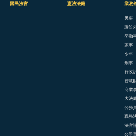
國民法官
憲法法庭
業務
民事
訴訟外
勞動
家事
少年
刑事
行政
智慧
商業
大法
公務
職務
法官
公證