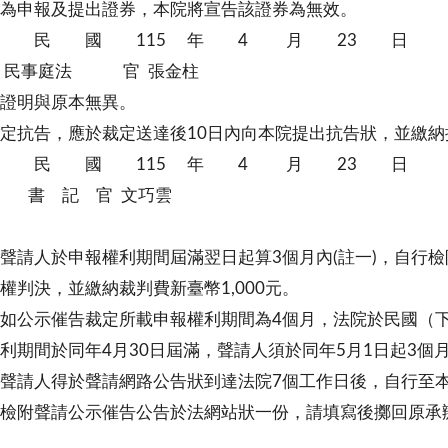
為申報及提出證券，本院將宣告該證券為無效。
 民 國 115 年 4 月 23 日
庭法 官 張金柱
證明與原本無異。
定抗告，應於裁定送達後10日內向本院提出抗告狀，並繳納抗
 民 國 115 年 4 月 23 日
記 官 文巧雲
聲請人於申報權利期間屆滿翌日起算3個月內(註一)，自行檢
權判決，並繳納裁判費新臺幣1,000元。
如公示催告裁定所載申報權利期間為4個月，法院於民國（下
利期間於同年4月30日屆滿，聲請人須於同年5月1日起3個
聲請人得於聲請網路公告狀到達法院7個工作日後，自行至
檢附聲請公示催告公告於法網站狀一份，請填寫後擲回原承