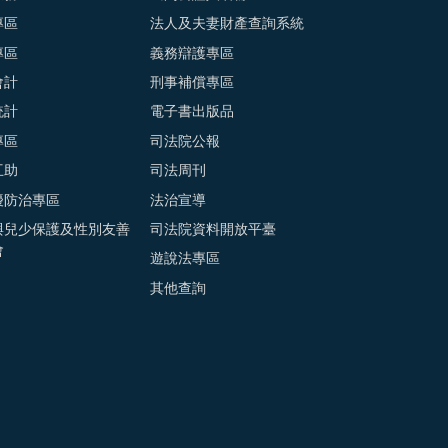
專區
法人及夫妻財產查詢系統
專區
義務辯護專區
會計
刑事補償專區
統計
電子書出版品
專區
司法院公報
互助
司法周刊
擾防治專區
法治宣導
與兒少保護及性別友善
司法院資料開放平臺
會
遊說法專區
其他查詢