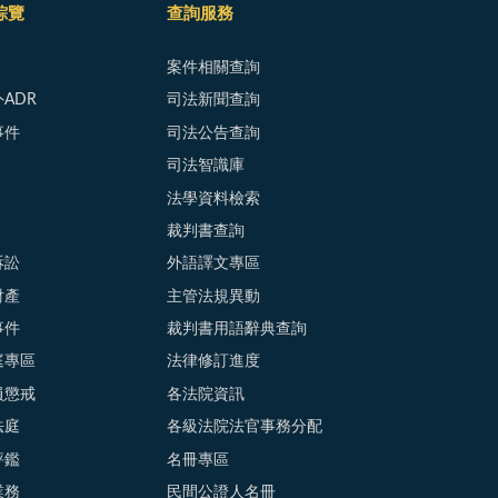
綜覽
查詢服務
案件相關查詢
ADR
司法新聞查詢
事件
司法公告查詢
司法智識庫
法學資料檢索
裁判書查詢
訴訟
外語譯文專區
財產
主管法規異動
事件
裁判書用語辭典查詢
庭專區
法律修訂進度
員懲戒
各法院資訊
法庭
各級法院法官事務分配
評鑑
名冊專區
業務
民間公證人名冊