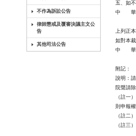
五、如不
不作為訴訟公告
中 華
民事
律師懲戒及覆審決議主文公
上列正本
告
如對本裁
其他司法公告
中 華
書 
附記：
說明：請
院聲請除
（註一）
則申報權
（註二）
（註三）