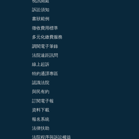
視訊開庭
訴訟須知
書狀範例
徵收費用標準
多元化繳費服務
調閱電子筆錄
法院遠距訊問
線上起訴
特約通譯專區
認識法院
與民有約
訂閱電子報
資料下載
報名系統
法律扶助
法院程序與訴訟權益