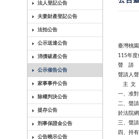
公告臺
法人登記公告
夫妻財產登記公告
法拍公告
公示送達公告
臺灣桃園
115年
消債破產公告
聲 請
公示催告公告
聲請人聲
家事事件公告
主 文
一、准對
除權判決公告
二、聲請
提存公告
於法院網
三、聲請
刑事保證金公告
四、持有
公告曉示公告