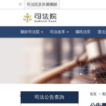
:::
司法院及所屬機關
關於司法院
司法改革
國民法官
憲法
首頁
查
:::
司法公告查詢