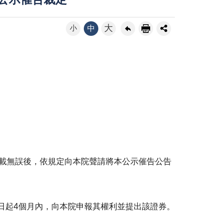
號公示催告裁定
大
小
中
記載無誤後，依規定向本院聲請將本公示催告公告
日起4個月內，向本院申報其權利並提出該證券。