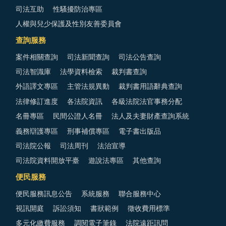
司法互助
性騷擾防治專區
人權與兒少保護及性別友善委員會
查詢服務
案件相關查詢
司法新聞查詢
司法公告查詢
司法智識庫
法學資料檢索
裁判書查詢
外語譯文專區
主管法規異動
裁判書用語辭典查詢
法律修訂進度
各法院資訊
各級法院法官事務分配
名冊專區
民間公證人名冊
法人及夫妻財產查詢系統
義務辯護專區
刑事補償專區
電子書出版品
司法院公報
司法周刊
法治宣導
司法院資料開放平臺
遊說法專區
其他查詢
便民服務
便民服務訊息公告
系統服務
聯合服務中心
視訊開庭
訴訟須知
書狀範例
徵收費用標準
多元化繳費服務
調閱電子筆錄
法院遠距訊問