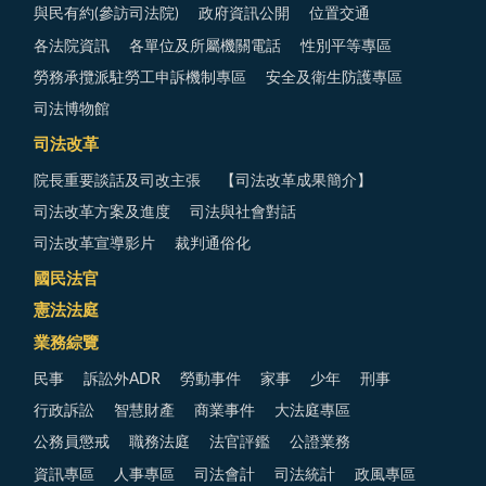
與民有約(參訪司法院)
政府資訊公開
位置交通
各法院資訊
各單位及所屬機關電話
性別平等專區
勞務承攬派駐勞工申訴機制專區
安全及衛生防護專區
司法博物館
司法改革
院長重要談話及司改主張
【司法改革成果簡介】
司法改革方案及進度
司法與社會對話
司法改革宣導影片
裁判通俗化
國民法官
憲法法庭
業務綜覽
民事
訴訟外ADR
勞動事件
家事
少年
刑事
行政訴訟
智慧財產
商業事件
大法庭專區
公務員懲戒
職務法庭
法官評鑑
公證業務
資訊專區
人事專區
司法會計
司法統計
政風專區