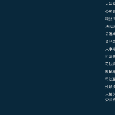
大法
公務
職務
法官
公證
資訊
人事
司法
司法
政風
司法
性騷
人權
委員