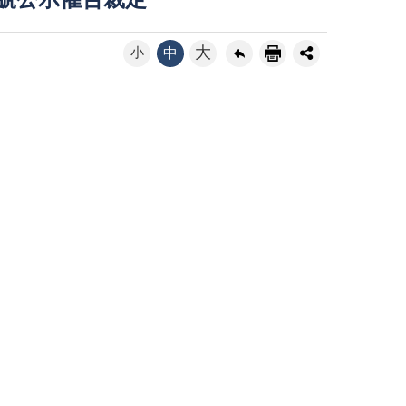
6號公示催告裁定
大
小
中