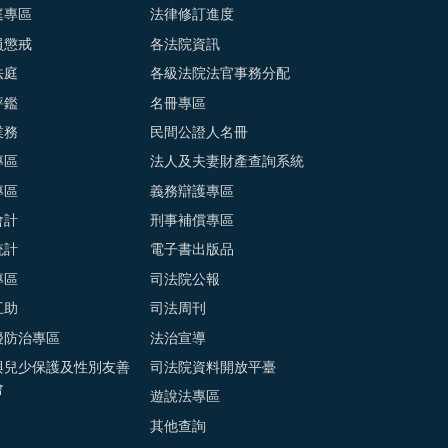
庭專區
法律修訂進度
員懲戒
各法院資訊
法庭
各級法院法官事務分配
評鑑
名冊專區
業務
民間公證人名冊
專區
法人及夫妻財產查詢系統
專區
義務辯護專區
會計
刑事補償專區
統計
電子書出版品
專區
司法院公報
互助
司法周刊
擾防治專區
法治宣導
與兒少保護及性別友善
司法院資料開放平臺
會
遊說法專區
其他查詢