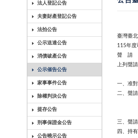
公告臺
法人登記公告
夫妻財產登記公告
法拍公告
臺灣臺
公示送達公告
115年
聲 請
消債破產公告
上列聲請
公示催告公告
主
家事事件公告
一、准對
二、聲請
除權判決公告
之記載
提存公告
網站(
三、聲請
刑事保證金公告
四、持有
公告曉示公告