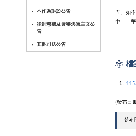
站之日
不作為訴訟公告
五、如
中 華
律師懲戒及覆審決議主文公
民
告
其他司法公告
檔
11
(發布日
發布日期