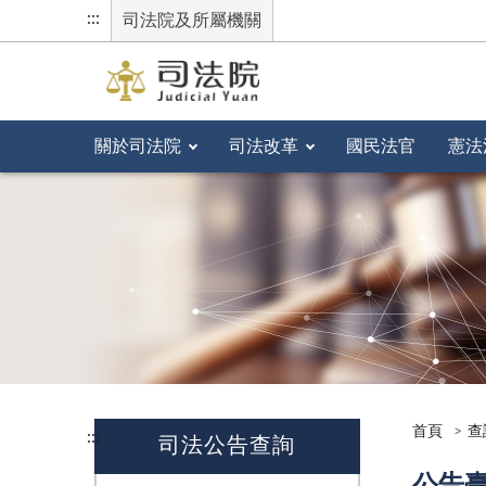
:::
司法院及所屬機關
關於司法院
司法改革
國民法官
憲法
首頁
查
:::
司法公告查詢