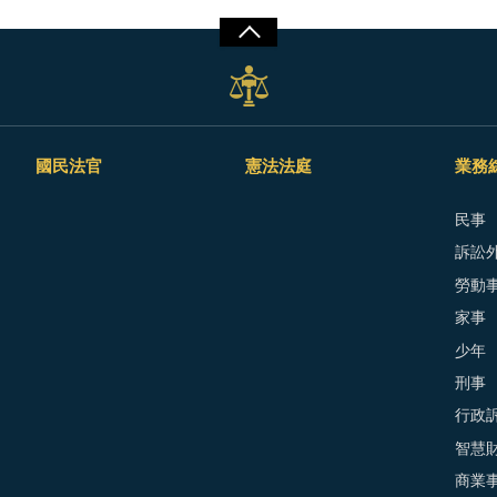
國民法官
憲法法庭
業務
民事
訴訟外
勞動
家事
少年
刑事
行政
智慧
商業