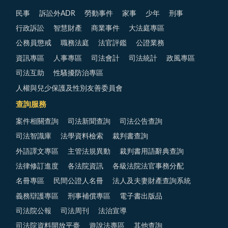
民事
訴訟外ADR
勞動事件
家事
少年
刑事
行政訴訟
智慧財產
商業事件
大法庭專區
公務員懲戒
職務法庭
法官評鑑
公證業務
資訊專區
人事專區
司法會計
司法統計
政風專區
司法互助
性騷擾防治專區
人權與兒少保護及性別友善委員會
查詢服務
案件相關查詢
司法新聞查詢
司法公告查詢
司法智識庫
法學資料檢索
裁判書查詢
外語譯文專區
主管法規異動
裁判書用語辭典查詢
法律修訂進度
各法院資訊
各級法院法官事務分配
名冊專區
民間公證人名冊
法人及夫妻財產查詢系統
義務辯護專區
刑事補償專區
電子書出版品
司法院公報
司法周刊
法治宣導
司法院資料開放平臺
遊說法專區
其他查詢