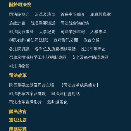
關於司法院
司法院簡介
沿革及演進
首長主管簡介
組織與職掌
施政計畫
院長重要談話
司法院會議紀錄
司法院行事曆
大事紀要
司法業務年報
人權專區
與民有約(參訪司法院)
政府資訊公開
位置交通
各法院資訊
各單位及所屬機關電話
性別平等專區
勞務承攬派駐勞工申訴機制專區
安全及衛生防護專區
司法博物館
司法改革
院長重要談話及司改主張
【司法改革成果簡介】
司法改革方案及進度
司法與社會對話
司法改革宣導影片
裁判通俗化
國民法官
憲法法庭
業務綜覽