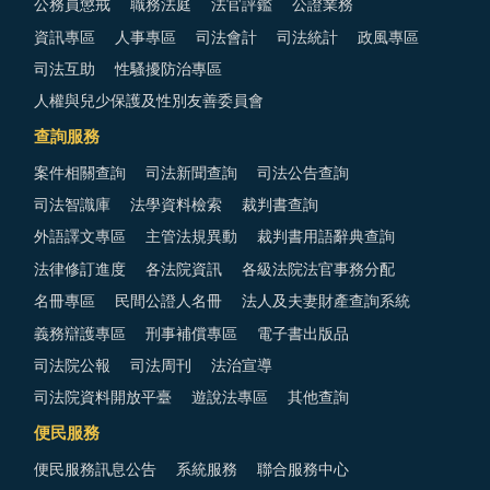
公務員懲戒
職務法庭
法官評鑑
公證業務
資訊專區
人事專區
司法會計
司法統計
政風專區
司法互助
性騷擾防治專區
人權與兒少保護及性別友善委員會
查詢服務
案件相關查詢
司法新聞查詢
司法公告查詢
司法智識庫
法學資料檢索
裁判書查詢
外語譯文專區
主管法規異動
裁判書用語辭典查詢
法律修訂進度
各法院資訊
各級法院法官事務分配
名冊專區
民間公證人名冊
法人及夫妻財產查詢系統
義務辯護專區
刑事補償專區
電子書出版品
司法院公報
司法周刊
法治宣導
司法院資料開放平臺
遊說法專區
其他查詢
便民服務
便民服務訊息公告
系統服務
聯合服務中心