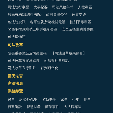
司法院行事曆
大事紀要
司法業務年報
人權專區
與民有約(參訪司法院)
政府資訊公開
位置交通
各法院資訊
各單位及所屬機關電話
性別平等專區
勞務承攬派駐勞工申訴機制專區
安全及衛生防護專區
司法博物館
司法改革
院長重要談話及司改主張
【司法改革成果簡介】
司法改革方案及進度
司法與社會對話
司法改革宣導影片
裁判通俗化
國民法官
憲法法庭
業務綜覽
民事
訴訟外ADR
勞動事件
家事
少年
刑事
行政訴訟
智慧財產
商業事件
大法庭專區