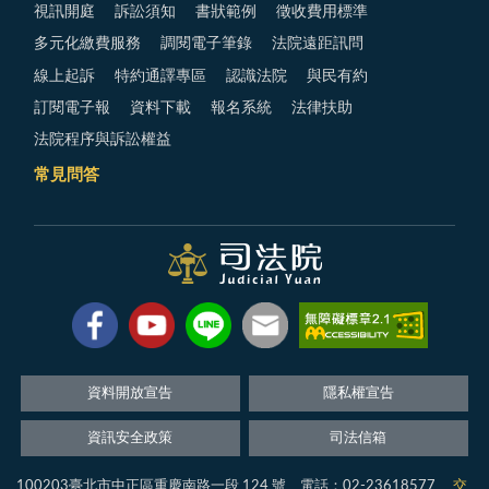
視訊開庭
訴訟須知
書狀範例
徵收費用標準
多元化繳費服務
調閱電子筆錄
法院遠距訊問
線上起訴
特約通譯專區
認識法院
與民有約
訂閱電子報
資料下載
報名系統
法律扶助
法院程序與訴訟權益
常見問答
資料開放宣告
隱私權宣告
資訊安全政策
司法信箱
100203臺北市中正區重慶南路一段 124 號 電話：02-23618577
交