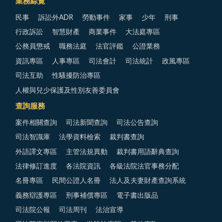
業務綜覽
民事
訴訟外ADR
勞動事件
家事
少年
刑事
行政訴訟
智慧財產
商業事件
大法庭專區
公務員懲戒
職務法庭
法官評鑑
公證業務
資訊專區
人事專區
司法會計
司法統計
政風專區
司法互助
性騷擾防治專區
人權與兒少保護及性別友善委員會
查詢服務
案件相關查詢
司法新聞查詢
司法公告查詢
司法智識庫
法學資料檢索
裁判書查詢
外語譯文專區
主管法規異動
裁判書用語辭典查詢
法律修訂進度
各法院資訊
各級法院法官事務分配
名冊專區
民間公證人名冊
法人及夫妻財產查詢系統
義務辯護專區
刑事補償專區
電子書出版品
司法院公報
司法周刊
法治宣導