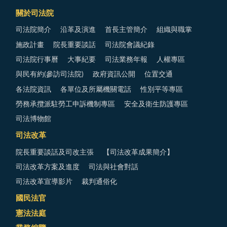
關於司法院
司法院簡介
沿革及演進
首長主管簡介
組織與職掌
施政計畫
院長重要談話
司法院會議紀錄
司法院行事曆
大事紀要
司法業務年報
人權專區
與民有約(參訪司法院)
政府資訊公開
位置交通
各法院資訊
各單位及所屬機關電話
性別平等專區
勞務承攬派駐勞工申訴機制專區
安全及衛生防護專區
司法博物館
司法改革
院長重要談話及司改主張
【司法改革成果簡介】
司法改革方案及進度
司法與社會對話
司法改革宣導影片
裁判通俗化
國民法官
憲法法庭