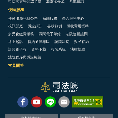
司法院資料開放平臺
遊說法專區
其他查詢
便民服務
便民服務訊息公告
系統服務
聯合服務中心
視訊開庭
訴訟須知
書狀範例
徵收費用標準
多元化繳費服務
調閱電子筆錄
法院遠距訊問
線上起訴
特約通譯專區
認識法院
與民有約
訂閱電子報
資料下載
報名系統
法律扶助
法院程序與訴訟權益
常見問答