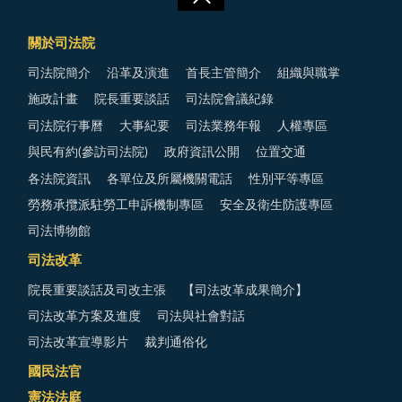
關於司法院
司法院簡介
沿革及演進
首長主管簡介
組織與職掌
施政計畫
院長重要談話
司法院會議紀錄
司法院行事曆
大事紀要
司法業務年報
人權專區
與民有約(參訪司法院)
政府資訊公開
位置交通
各法院資訊
各單位及所屬機關電話
性別平等專區
勞務承攬派駐勞工申訴機制專區
安全及衛生防護專區
司法博物館
司法改革
院長重要談話及司改主張
【司法改革成果簡介】
司法改革方案及進度
司法與社會對話
司法改革宣導影片
裁判通俗化
國民法官
憲法法庭