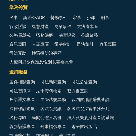
業務綜覽
民事
訴訟外ADR
勞動事件
家事
少年
刑事
行政訴訟
智慧財產
商業事件
大法庭專區
公務員懲戒
職務法庭
法官評鑑
公證業務
資訊專區
人事專區
司法會計
司法統計
政風專區
司法互助
性騷擾防治專區
人權與兒少保護及性別友善委員會
查詢服務
案件相關查詢
司法新聞查詢
司法公告查詢
司法智識庫
法學資料檢索
裁判書查詢
外語譯文專區
主管法規異動
裁判書用語辭典查詢
法律修訂進度
各法院資訊
各級法院法官事務分配
名冊專區
民間公證人名冊
法人及夫妻財產查詢系統
義務辯護專區
刑事補償專區
電子書出版品
司法院公報
司法周刊
法治宣導