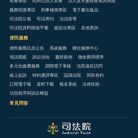
名冊專區
民間公證人名冊
法人及夫妻財產查詢系統
義務辯護專區
刑事補償專區
電子書出版品
司法院公報
司法周刊
法治宣導
司法院資料開放平臺
遊說法專區
其他查詢
便民服務
便民服務訊息公告
系統服務
聯合服務中心
視訊開庭
訴訟須知
書狀範例
徵收費用標準
多元化繳費服務
調閱電子筆錄
法院遠距訊問
線上起訴
特約通譯專區
認識法院
與民有約
訂閱電子報
資料下載
報名系統
法律扶助
法院程序與訴訟權益
常見問答