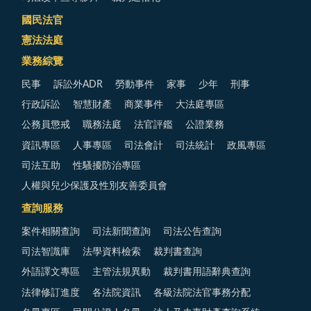
國民法官
憲法法庭
業務綜覽
民事
訴訟外ADR
勞動事件
家事
少年
刑事
行政訴訟
智慧財產
商業事件
大法庭專區
公務員懲戒
職務法庭
法官評鑑
公證業務
資訊專區
人事專區
司法會計
司法統計
政風專區
司法互助
性騷擾防治專區
人權與兒少保護及性別友善委員會
查詢服務
案件相關查詢
司法新聞查詢
司法公告查詢
司法智識庫
法學資料檢索
裁判書查詢
外語譯文專區
主管法規異動
裁判書用語辭典查詢
法律修訂進度
各法院資訊
各級法院法官事務分配