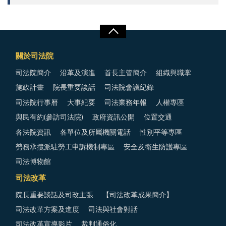
關於司法院
司法院簡介
沿革及演進
首長主管簡介
組織與職掌
施政計畫
院長重要談話
司法院會議紀錄
司法院行事曆
大事紀要
司法業務年報
人權專區
與民有約(參訪司法院)
政府資訊公開
位置交通
各法院資訊
各單位及所屬機關電話
性別平等專區
勞務承攬派駐勞工申訴機制專區
安全及衛生防護專區
司法博物館
司法改革
院長重要談話及司改主張
【司法改革成果簡介】
司法改革方案及進度
司法與社會對話
司法改革宣導影片
裁判通俗化