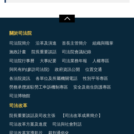
關於司法院
司法院簡介
沿革及演進
首長主管簡介
組織與職掌
施政計畫
院長重要談話
司法院會議紀錄
司法院行事曆
大事紀要
司法業務年報
人權專區
與民有約(參訪司法院)
政府資訊公開
位置交通
各法院資訊
各單位及所屬機關電話
性別平等專區
勞務承攬派駐勞工申訴機制專區
安全及衛生防護專區
司法博物館
司法改革
院長重要談話及司改主張
【司法改革成果簡介】
司法改革方案及進度
司法與社會對話
司法改革宣導影片
裁判通俗化