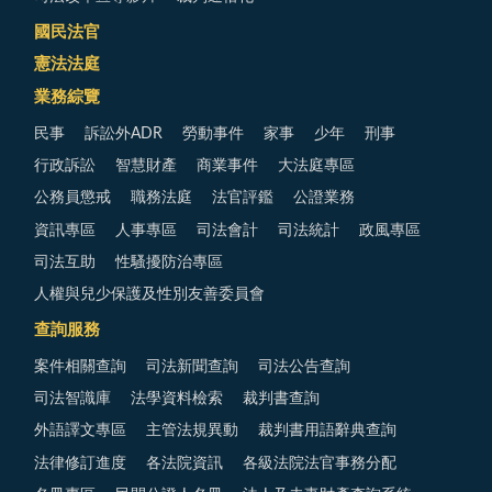
國民法官
憲法法庭
業務綜覽
民事
訴訟外ADR
勞動事件
家事
少年
刑事
行政訴訟
智慧財產
商業事件
大法庭專區
公務員懲戒
職務法庭
法官評鑑
公證業務
資訊專區
人事專區
司法會計
司法統計
政風專區
司法互助
性騷擾防治專區
人權與兒少保護及性別友善委員會
查詢服務
案件相關查詢
司法新聞查詢
司法公告查詢
司法智識庫
法學資料檢索
裁判書查詢
外語譯文專區
主管法規異動
裁判書用語辭典查詢
法律修訂進度
各法院資訊
各級法院法官事務分配