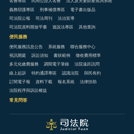
名冊專區
民間公證人名冊
法人及夫妻財產查詢系統
義務辯護專區
刑事補償專區
電子書出版品
司法院公報
司法周刊
法治宣導
司法院資料開放平臺
遊說法專區
其他查詢
便民服務
便民服務訊息公告
系統服務
聯合服務中心
視訊開庭
訴訟須知
書狀範例
徵收費用標準
多元化繳費服務
調閱電子筆錄
法院遠距訊問
線上起訴
特約通譯專區
認識法院
與民有約
訂閱電子報
資料下載
報名系統
法律扶助
法院程序與訴訟權益
常見問答