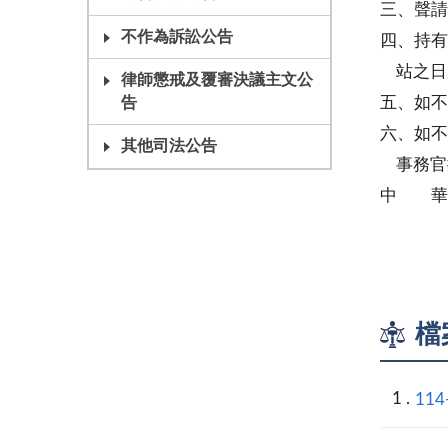
三、聲請
不作為訴訟公告
四、持有
站之日
律師懲戒及覆審決議主文公
五、如不
告
六、如不
其他司法公告
事務官
中 華
民事庭
檔
114