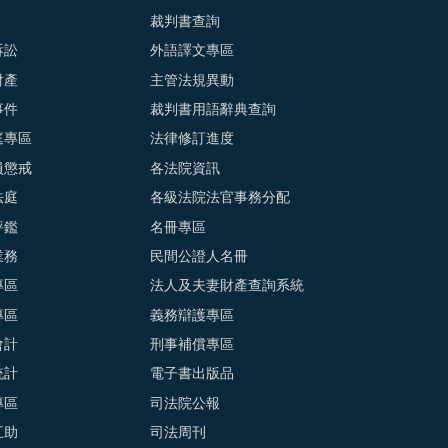
裁判書查詢
訴訟
外語譯文專區
財產
主管法規異動
事件
裁判書用語辭典查詢
庭專區
法律修訂進度
員懲戒
各法院資訊
法庭
各級法院法官事務分配
評鑑
名冊專區
業務
民間公證人名冊
專區
法人及夫妻財產查詢系統
專區
義務辯護專區
會計
刑事補償專區
統計
電子書出版品
專區
司法院公報
互助
司法周刊