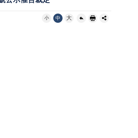
9號公示催告裁定
大
小
中