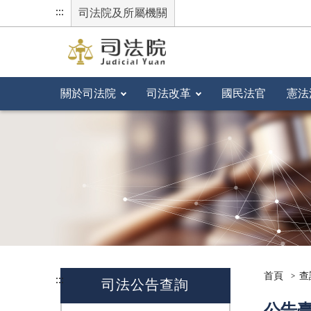
:::
司法院及所屬機關
關於司法院
司法改革
國民法官
憲法
首頁
查
:::
司法公告查詢