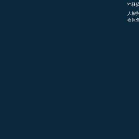
性騷
人權
委員