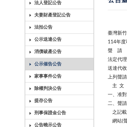
公告臺
法人登記公告
夫妻財產登記公告
法拍公告
臺灣新竹
公示送達公告
114年
聲 請 
消債破產公告
法定代理
公示催告公告
送達代收
家事事件公告
上列聲請
主 文
除權判決公告
一、准對
提存公告
二、聲請
之記載
刑事保證金公告
網站(聲
公告曉示公告