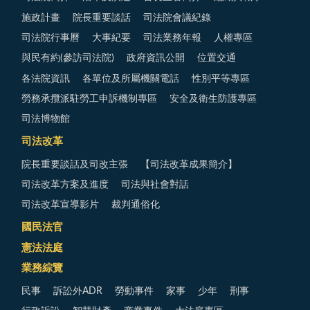
施政計畫
院長重要談話
司法院會議紀錄
司法院行事曆
大事紀要
司法業務年報
人權專區
與民有約(參訪司法院)
政府資訊公開
位置交通
各法院資訊
各單位及所屬機關電話
性別平等專區
勞務承攬派駐勞工申訴機制專區
安全及衛生防護專區
司法博物館
司法改革
院長重要談話及司改主張
【司法改革成果簡介】
司法改革方案及進度
司法與社會對話
司法改革宣導影片
裁判通俗化
國民法官
憲法法庭
業務綜覽
民事
訴訟外ADR
勞動事件
家事
少年
刑事