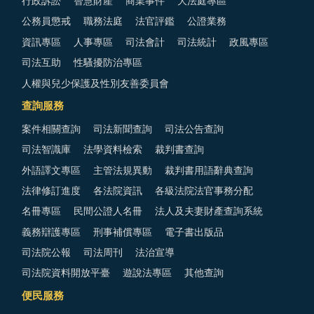
行政訴訟
智慧財產
商業事件
大法庭專區
公務員懲戒
職務法庭
法官評鑑
公證業務
資訊專區
人事專區
司法會計
司法統計
政風專區
司法互助
性騷擾防治專區
人權與兒少保護及性別友善委員會
查詢服務
案件相關查詢
司法新聞查詢
司法公告查詢
司法智識庫
法學資料檢索
裁判書查詢
外語譯文專區
主管法規異動
裁判書用語辭典查詢
法律修訂進度
各法院資訊
各級法院法官事務分配
名冊專區
民間公證人名冊
法人及夫妻財產查詢系統
義務辯護專區
刑事補償專區
電子書出版品
司法院公報
司法周刊
法治宣導
司法院資料開放平臺
遊說法專區
其他查詢
便民服務