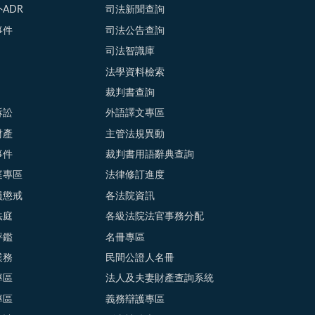
ADR
司法新聞查詢
事件
司法公告查詢
司法智識庫
法學資料檢索
裁判書查詢
訴訟
外語譯文專區
財產
主管法規異動
事件
裁判書用語辭典查詢
庭專區
法律修訂進度
員懲戒
各法院資訊
法庭
各級法院法官事務分配
評鑑
名冊專區
業務
民間公證人名冊
專區
法人及夫妻財產查詢系統
專區
義務辯護專區