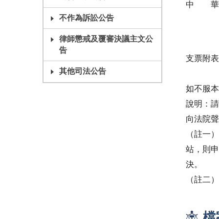
中 華
不作為訴訟公告
民事
律師懲戒及覆審決議主文公
告
支票附表
其他司法公告
如不服本
說明：請
向法院聲
（註一）
站，則申
決。
（註二）
檔