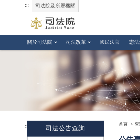
:::
司法院及所屬機關
關於司法院
司法改革
國民法官
憲法
首頁
查
:::
司法公告查詢