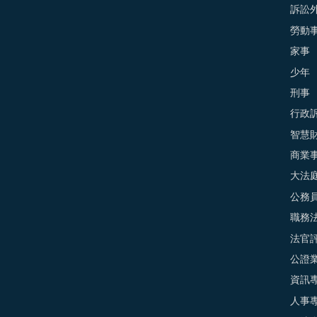
訴訟外
勞動
家事
少年
刑事
行政
智慧
商業
大法
公務
職務
法官
公證
資訊
人事