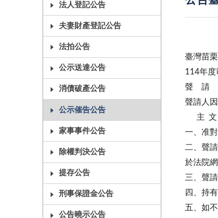
公告臺
法人登記公告
夫妻財產登記公告
法拍公告
臺灣苗栗
公示送達公告
114年
聲 請
消債破產公告
聲請人因
公示催告公告
主 文
家事事件公告
一、准對
二、聲請
除權判決公告
於法院網
提存公告
三、聲請
四、持有
刑事保證金公告
五、如不
公告曉示公告