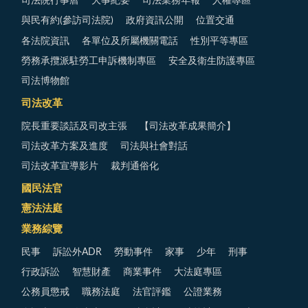
司法院行事曆
大事紀要
司法業務年報
人權專區
與民有約(參訪司法院)
政府資訊公開
位置交通
各法院資訊
各單位及所屬機關電話
性別平等專區
勞務承攬派駐勞工申訴機制專區
安全及衛生防護專區
司法博物館
司法改革
院長重要談話及司改主張
【司法改革成果簡介】
司法改革方案及進度
司法與社會對話
司法改革宣導影片
裁判通俗化
國民法官
憲法法庭
業務綜覽
民事
訴訟外ADR
勞動事件
家事
少年
刑事
行政訴訟
智慧財產
商業事件
大法庭專區
公務員懲戒
職務法庭
法官評鑑
公證業務