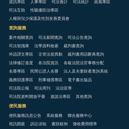
資訊專區
人事專區
司法會計
司法統計
政風專區
司法互助
性騷擾防治專區
人權與兒少保護及性別友善委員會
查詢服務
案件相關查詢
司法新聞查詢
司法公告查詢
司法智識庫
法學資料檢索
裁判書查詢
外語譯文專區
主管法規異動
裁判書用語辭典查詢
法律修訂進度
各法院資訊
各級法院法官事務分配
名冊專區
民間公證人名冊
法人及夫妻財產查詢系統
義務辯護專區
刑事補償專區
電子書出版品
司法院公報
司法周刊
法治宣導
司法院資料開放平臺
遊說法專區
其他查詢
便民服務
便民服務訊息公告
系統服務
聯合服務中心
視訊開庭
訴訟須知
書狀範例
徵收費用標準