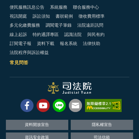
便民服務訊息公告
系統服務
聯合服務中心
視訊開庭
訴訟須知
書狀範例
徵收費用標準
多元化繳費服務
調閱電子筆錄
法院遠距訊問
線上起訴
特約通譯專區
認識法院
與民有約
訂閱電子報
資料下載
報名系統
法律扶助
法院程序與訴訟權益
常見問答
資料開放宣告
隱私權宣告
資訊安全政策
司法信箱