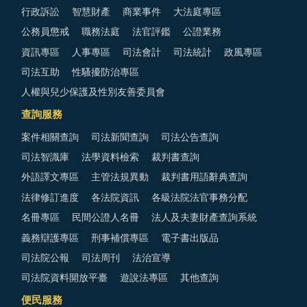
行政訴訟
智慧財產
商業事件
大法庭專區
公務員懲戒
職務法庭
法官評鑑
公證業務
資訊專區
人事專區
司法會計
司法統計
政風專區
司法互助
性騷擾防治專區
人權與兒少保護及性別友善委員會
查詢服務
案件相關查詢
司法新聞查詢
司法公告查詢
司法智識庫
法學資料檢索
裁判書查詢
外語譯文專區
主管法規異動
裁判書用語辭典查詢
法律修訂進度
各法院資訊
各級法院法官事務分配
名冊專區
民間公證人名冊
法人及夫妻財產查詢系統
義務辯護專區
刑事補償專區
電子書出版品
司法院公報
司法周刊
法治宣導
司法院資料開放平臺
遊說法專區
其他查詢
便民服務