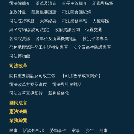
司法院簡介
沿革及演進
首長主管簡介
組織與職掌
施政計畫
院長重要談話
司法院會議紀錄
司法院行事曆
大事紀要
司法業務年報
人權專區
與民有約(參訪司法院)
政府資訊公開
位置交通
各法院資訊
各單位及所屬機關電話
性別平等專區
勞務承攬派駐勞工申訴機制專區
安全及衛生防護專區
司法博物館
司法改革
院長重要談話及司改主張
【司法改革成果簡介】
司法改革方案及進度
司法與社會對話
司法改革宣導影片
裁判通俗化
國民法官
憲法法庭
業務綜覽
民事
訴訟外ADR
勞動事件
家事
少年
刑事