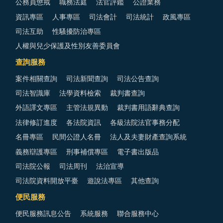
公務員懲戒
職務法庭
法官評鑑
公證業務
資訊專區
人事專區
司法會計
司法統計
政風專區
司法互助
性騷擾防治專區
人權與兒少保護及性別友善委員會
查詢服務
案件相關查詢
司法新聞查詢
司法公告查詢
司法智識庫
法學資料檢索
裁判書查詢
外語譯文專區
主管法規異動
裁判書用語辭典查詢
法律修訂進度
各法院資訊
各級法院法官事務分配
名冊專區
民間公證人名冊
法人及夫妻財產查詢系統
義務辯護專區
刑事補償專區
電子書出版品
司法院公報
司法周刊
法治宣導
司法院資料開放平臺
遊說法專區
其他查詢
便民服務
便民服務訊息公告
系統服務
聯合服務中心