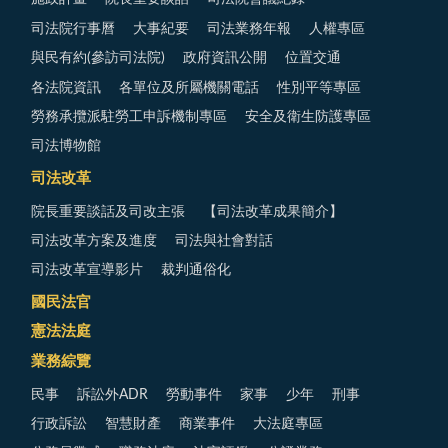
司法院行事曆
大事紀要
司法業務年報
人權專區
與民有約(參訪司法院)
政府資訊公開
位置交通
各法院資訊
各單位及所屬機關電話
性別平等專區
勞務承攬派駐勞工申訴機制專區
安全及衛生防護專區
司法博物館
司法改革
院長重要談話及司改主張
【司法改革成果簡介】
司法改革方案及進度
司法與社會對話
司法改革宣導影片
裁判通俗化
國民法官
憲法法庭
業務綜覽
民事
訴訟外ADR
勞動事件
家事
少年
刑事
行政訴訟
智慧財產
商業事件
大法庭專區