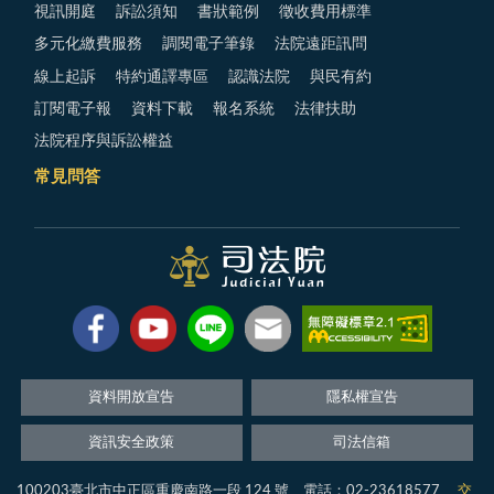
視訊開庭
訴訟須知
書狀範例
徵收費用標準
多元化繳費服務
調閱電子筆錄
法院遠距訊問
線上起訴
特約通譯專區
認識法院
與民有約
訂閱電子報
資料下載
報名系統
法律扶助
法院程序與訴訟權益
常見問答
資料開放宣告
隱私權宣告
資訊安全政策
司法信箱
100203臺北市中正區重慶南路一段 124 號 電話：02-23618577
交