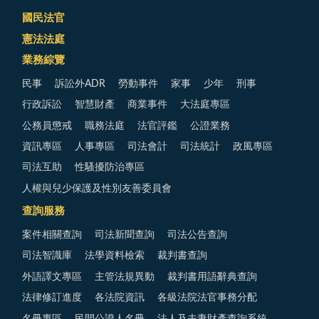
國民法官
憲法法庭
業務綜覽
民事
訴訟外ADR
勞動事件
家事
少年
刑事
行政訴訟
智慧財產
商業事件
大法庭專區
公務員懲戒
職務法庭
法官評鑑
公證業務
資訊專區
人事專區
司法會計
司法統計
政風專區
司法互助
性騷擾防治專區
人權與兒少保護及性別友善委員會
查詢服務
案件相關查詢
司法新聞查詢
司法公告查詢
司法智識庫
法學資料檢索
裁判書查詢
外語譯文專區
主管法規異動
裁判書用語辭典查詢
法律修訂進度
各法院資訊
各級法院法官事務分配
名冊專區
民間公證人名冊
法人及夫妻財產查詢系統