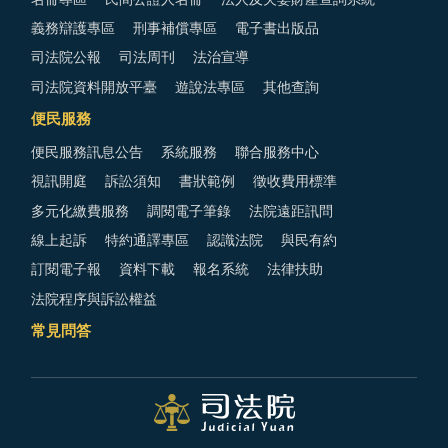
義務辯護專區
刑事補償專區
電子書出版品
司法院公報
司法周刊
法治宣導
司法院資料開放平臺
遊說法專區
其他查詢
便民服務
便民服務訊息公告
系統服務
聯合服務中心
視訊開庭
訴訟須知
書狀範例
徵收費用標準
多元化繳費服務
調閱電子筆錄
法院遠距訊問
線上起訴
特約通譯專區
認識法院
與民有約
訂閱電子報
資料下載
報名系統
法律扶助
法院程序與訴訟權益
常見問答