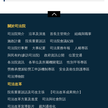
關於司法院
司法院簡介
沿革及演進
首長主管簡介
組織與職掌
施政計畫
院長重要談話
司法院會議紀錄
司法院行事曆
大事紀要
司法業務年報
人權專區
與民有約(參訪司法院)
政府資訊公開
位置交通
各法院資訊
各單位及所屬機關電話
性別平等專區
勞務承攬派駐勞工申訴機制專區
安全及衛生防護專區
司法博物館
司法改革
院長重要談話及司改主張
【司法改革成果簡介】
司法改革方案及進度
司法與社會對話
司法改革宣導影片
裁判通俗化