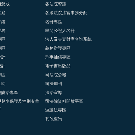
員懲戒
各法院資訊
法庭
各級法院法官事務分配
評鑑
名冊專區
業務
民間公證人名冊
專區
法人及夫妻財產查詢系統
專區
義務辯護專區
會計
刑事補償專區
統計
電子書出版品
專區
司法院公報
互助
司法周刊
擾防治專區
法治宣導
與兒少保護及性別友善
司法院資料開放平臺
會
遊說法專區
其他查詢