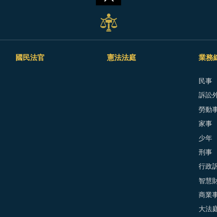
國民法官
憲法法庭
業務
民事
訴訟外
勞動
家事
少年
刑事
行政
智慧
商業
大法