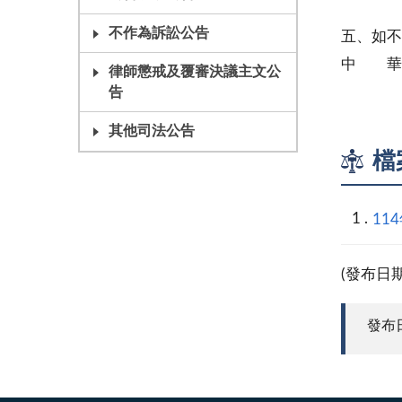
站之日
不作為訴訟公告
五、如
中 華
律師懲戒及覆審決議主文公
民
告
其他司法公告
檔
11
(發布日
發布日期