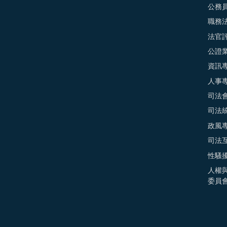
公務
職務
法官
公證
資訊
人事
司法
司法
政風
司法
性騷
人權
委員