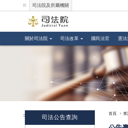
:::
司法院及所屬機關
關於司法院
司法改革
國民法官
憲法
首頁
查
:::
司法公告查詢