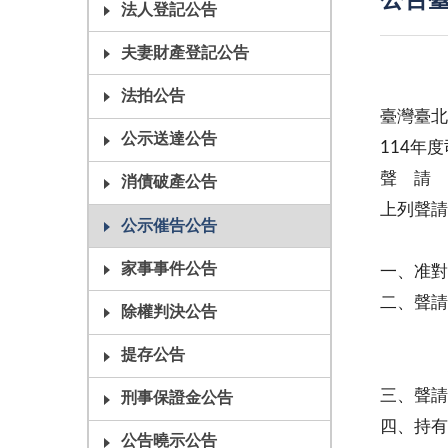
公告臺
法人登記公告
夫妻財產登記公告
法拍公告
臺灣臺
公示送達公告
114年
聲 請
消債破產公告
上列聲請
公示催告公告
主
家事事件公告
一、准對
二、聲請
除權判決公告
之記載
提存公告
網站(
三、聲請
刑事保證金公告
四、持有
公告曉示公告