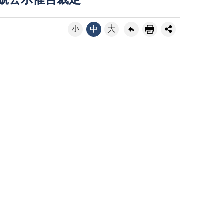
6號公示催告裁定
大
小
中