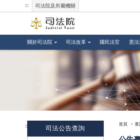
:::
司法院及所屬機關
關於司法院
司法改革
國民法官
憲法
首頁
查
:::
司法公告查詢