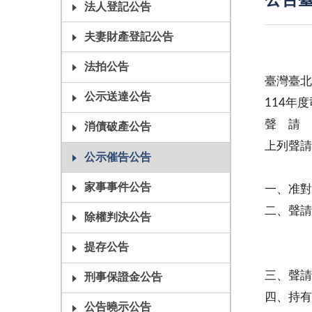
公告臺
法人登記公告
夫妻財產登記公告
法拍公告
臺灣臺
公示送達公告
114年
聲 請
消債破產公告
上列聲請
公示催告公告
主
家事事件公告
一、准對
二、聲請
除權判決公告
之記載
提存公告
網站(
三、聲請
刑事保證金公告
四、持有
公告曉示公告