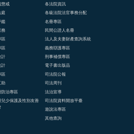
員懲戒
各法院資訊
法庭
各級法院法官事務分配
評鑑
名冊專區
業務
民間公證人名冊
專區
法人及夫妻財產查詢系統
專區
義務辯護專區
會計
刑事補償專區
統計
電子書出版品
專區
司法院公報
互助
司法周刊
擾防治專區
法治宣導
與兒少保護及性別友善
司法院資料開放平臺
會
遊說法專區
其他查詢