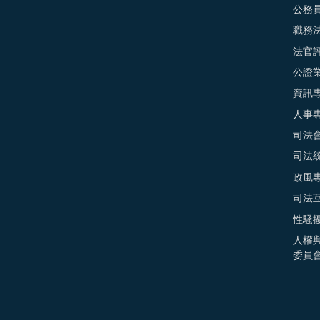
公務
職務
法官
公證
資訊
人事
司法
司法
政風
司法
性騷
人權
委員