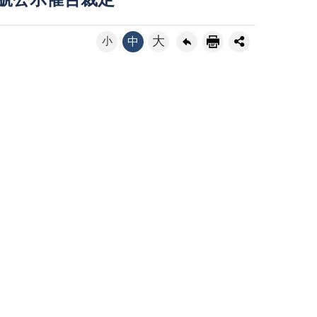
4號公示催告裁定
大
小
中