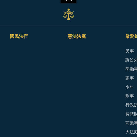
國民法官
憲法法庭
業務
民事
訴訟外
勞動
家事
少年
刑事
行政
智慧
商業
大法