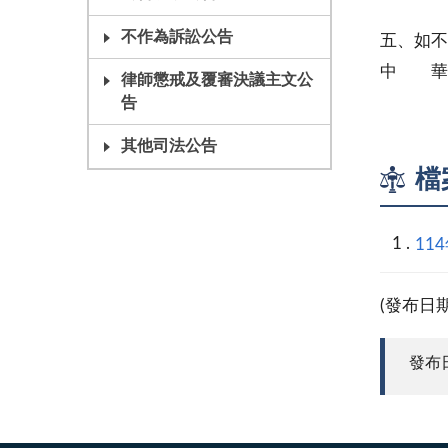
站之日
不作為訴訟公告
五、如
中 華
律師懲戒及覆審決議主文公
民
告
其他司法公告
檔
11
(發布日
發布日期