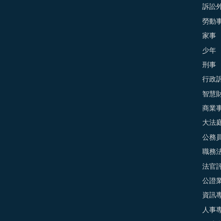
訴訟外
勞動
家事
少年
刑事
行政
智慧
商業
大法
公務
職務
法官
公證
資訊
人事