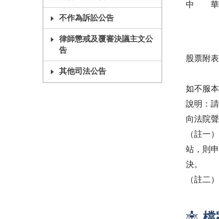
中 華
不作為訴訟公告
民事
律師懲戒及覆審決議主文公
告
股票附表
其他司法公告
如不服本
說明：請
向法院聲
（註一）
站，則申
決。
（註二）
檔