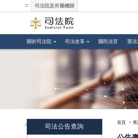
:::
司法院及所屬機關
關於司法院
司法改革
國民法官
憲法
首頁
查
:::
司法公告查詢