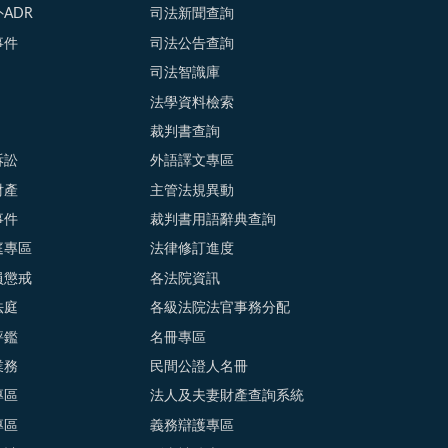
ADR
司法新聞查詢
事件
司法公告查詢
司法智識庫
法學資料檢索
裁判書查詢
訴訟
外語譯文專區
財產
主管法規異動
事件
裁判書用語辭典查詢
庭專區
法律修訂進度
員懲戒
各法院資訊
法庭
各級法院法官事務分配
評鑑
名冊專區
業務
民間公證人名冊
專區
法人及夫妻財產查詢系統
專區
義務辯護專區