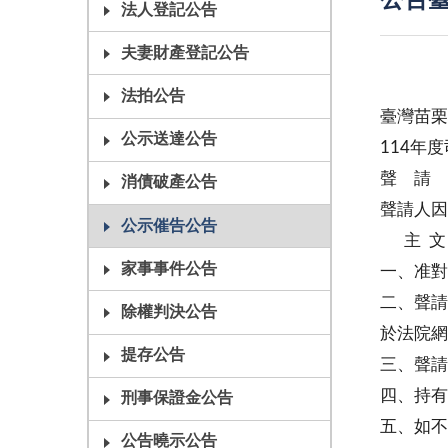
公告臺
法人登記公告
夫妻財產登記公告
法拍公告
臺灣苗栗
公示送達公告
114年
聲 請
消債破產公告
聲請人因
公示催告公告
主 文
家事事件公告
一、准對
二、聲請
除權判決公告
於法院網
提存公告
三、聲請
四、持有
刑事保證金公告
五、如不
公告曉示公告