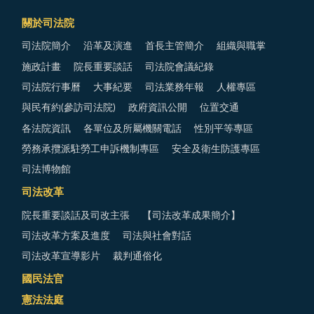
關於司法院
司法院簡介
沿革及演進
首長主管簡介
組織與職掌
施政計畫
院長重要談話
司法院會議紀錄
司法院行事曆
大事紀要
司法業務年報
人權專區
與民有約(參訪司法院)
政府資訊公開
位置交通
各法院資訊
各單位及所屬機關電話
性別平等專區
勞務承攬派駐勞工申訴機制專區
安全及衛生防護專區
司法博物館
司法改革
院長重要談話及司改主張
【司法改革成果簡介】
司法改革方案及進度
司法與社會對話
司法改革宣導影片
裁判通俗化
國民法官
憲法法庭