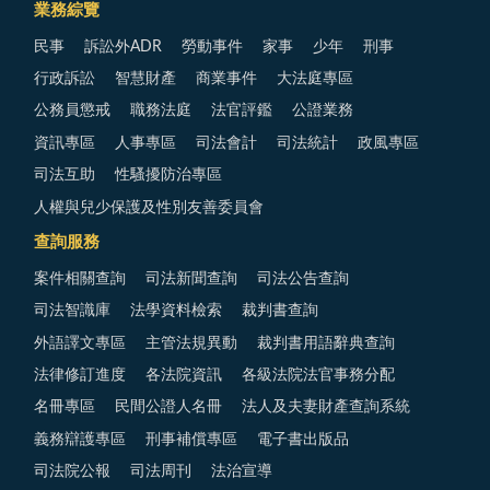
業務綜覽
民事
訴訟外ADR
勞動事件
家事
少年
刑事
行政訴訟
智慧財產
商業事件
大法庭專區
公務員懲戒
職務法庭
法官評鑑
公證業務
資訊專區
人事專區
司法會計
司法統計
政風專區
司法互助
性騷擾防治專區
人權與兒少保護及性別友善委員會
查詢服務
案件相關查詢
司法新聞查詢
司法公告查詢
司法智識庫
法學資料檢索
裁判書查詢
外語譯文專區
主管法規異動
裁判書用語辭典查詢
法律修訂進度
各法院資訊
各級法院法官事務分配
名冊專區
民間公證人名冊
法人及夫妻財產查詢系統
義務辯護專區
刑事補償專區
電子書出版品
司法院公報
司法周刊
法治宣導