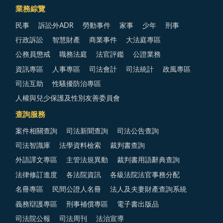
業務綜覽
民事
訴訟外ADR
勞動事件
家事
少年
刑事
行政訴訟
智慧財產
商業事件
大法庭專區
公務員懲戒
職務法庭
法官評鑑
公證業務
資訊專區
人事專區
司法會計
司法統計
政風專區
司法互助
性騷擾防治專區
人權與兒少保護及性別友善委員會
查詢服務
案件相關查詢
司法新聞查詢
司法公告查詢
司法智識庫
法學資料檢索
裁判書查詢
外語譯文專區
主管法規異動
裁判書用語辭典查詢
法律修訂進度
各法院資訊
各級法院法官事務分配
名冊專區
民間公證人名冊
法人及夫妻財產查詢系統
義務辯護專區
刑事補償專區
電子書出版品
司法院公報
司法周刊
法治宣導