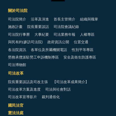
關於司法院
司法院簡介
沿革及演進
首長主管簡介
組織與職掌
施政計畫
院長重要談話
司法院會議紀錄
司法院行事曆
大事紀要
司法業務年報
人權專區
與民有約(參訪司法院)
政府資訊公開
位置交通
各法院資訊
各單位及所屬機關電話
性別平等專區
勞務承攬派駐勞工申訴機制專區
安全及衛生防護專區
司法博物館
司法改革
院長重要談話及司改主張
【司法改革成果簡介】
司法改革方案及進度
司法與社會對話
司法改革宣導影片
裁判通俗化
國民法官
憲法法庭