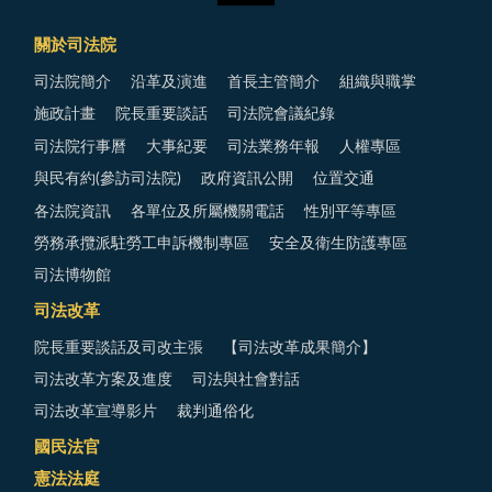
關於司法院
司法院簡介
沿革及演進
首長主管簡介
組織與職掌
施政計畫
院長重要談話
司法院會議紀錄
司法院行事曆
大事紀要
司法業務年報
人權專區
與民有約(參訪司法院)
政府資訊公開
位置交通
各法院資訊
各單位及所屬機關電話
性別平等專區
勞務承攬派駐勞工申訴機制專區
安全及衛生防護專區
司法博物館
司法改革
院長重要談話及司改主張
【司法改革成果簡介】
司法改革方案及進度
司法與社會對話
司法改革宣導影片
裁判通俗化
國民法官
憲法法庭