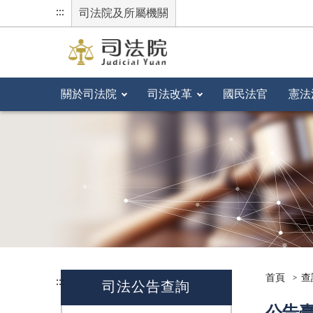
:::
司法院及所屬機關
關於司法院
司法改革
國民法官
憲法
首頁
查
:::
司法公告查詢