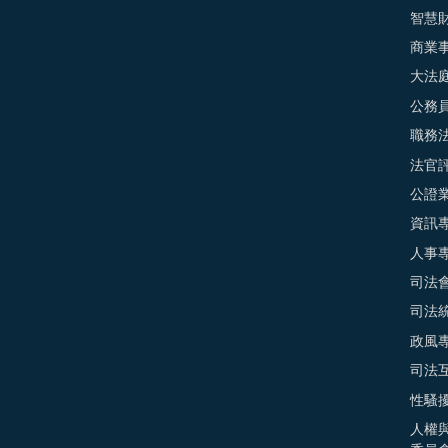
智慧
商業
大法
公務
職務
法官
公證
資訊
人事
司法
司法
政風
司法
性騷
人權