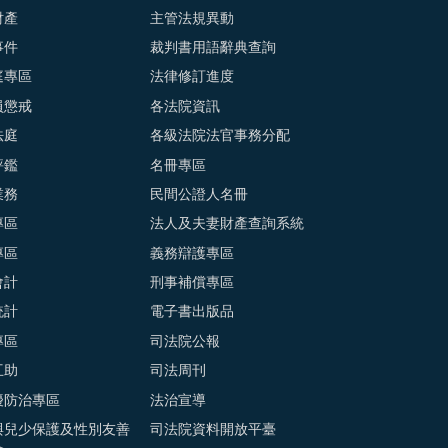
財產
主管法規異動
事件
裁判書用語辭典查詢
庭專區
法律修訂進度
員懲戒
各法院資訊
法庭
各級法院法官事務分配
評鑑
名冊專區
業務
民間公證人名冊
專區
法人及夫妻財產查詢系統
專區
義務辯護專區
會計
刑事補償專區
統計
電子書出版品
專區
司法院公報
互助
司法周刊
擾防治專區
法治宣導
與兒少保護及性別友善
司法院資料開放平臺