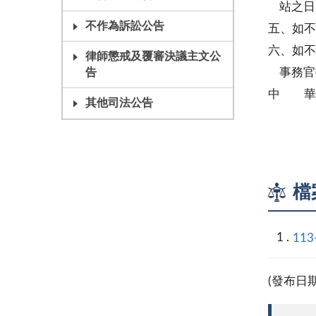
站之日
不作為訴訟公告
五、如不
六、如不
律師懲戒及覆審決議主文公
事務官
告
中 華
其他司法公告
民事庭
檔
113
(發布日