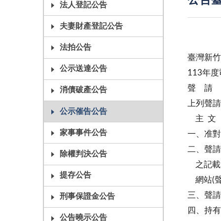
公告臺
法人登記公告
夫妻財產登記公告
法拍公告
臺灣新竹
公示送達公告
113年
聲 請 
消債破產公告
上列聲請
公示催告公告
主 文
家事事件公告
一、准對
二、聲請
除權判決公告
之記載
提存公告
網站(聲
三、聲請
刑事保證金公告
四、持有
公告曉示公告