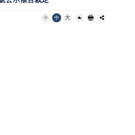
3號公示催告裁定
大
小
中