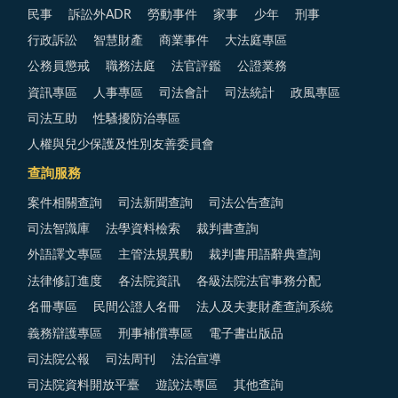
民事
訴訟外ADR
勞動事件
家事
少年
刑事
行政訴訟
智慧財產
商業事件
大法庭專區
公務員懲戒
職務法庭
法官評鑑
公證業務
資訊專區
人事專區
司法會計
司法統計
政風專區
司法互助
性騷擾防治專區
人權與兒少保護及性別友善委員會
查詢服務
案件相關查詢
司法新聞查詢
司法公告查詢
司法智識庫
法學資料檢索
裁判書查詢
外語譯文專區
主管法規異動
裁判書用語辭典查詢
法律修訂進度
各法院資訊
各級法院法官事務分配
名冊專區
民間公證人名冊
法人及夫妻財產查詢系統
義務辯護專區
刑事補償專區
電子書出版品
司法院公報
司法周刊
法治宣導
司法院資料開放平臺
遊說法專區
其他查詢