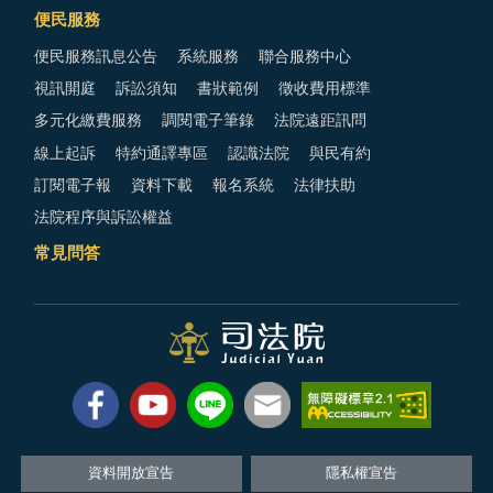
便民服務
便民服務訊息公告
系統服務
聯合服務中心
視訊開庭
訴訟須知
書狀範例
徵收費用標準
多元化繳費服務
調閱電子筆錄
法院遠距訊問
線上起訴
特約通譯專區
認識法院
與民有約
訂閱電子報
資料下載
報名系統
法律扶助
法院程序與訴訟權益
常見問答
資料開放宣告
隱私權宣告