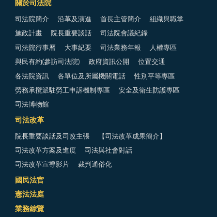
關於司法院
司法院簡介
沿革及演進
首長主管簡介
組織與職掌
施政計畫
院長重要談話
司法院會議紀錄
司法院行事曆
大事紀要
司法業務年報
人權專區
與民有約(參訪司法院)
政府資訊公開
位置交通
各法院資訊
各單位及所屬機關電話
性別平等專區
勞務承攬派駐勞工申訴機制專區
安全及衛生防護專區
司法博物館
司法改革
院長重要談話及司改主張
【司法改革成果簡介】
司法改革方案及進度
司法與社會對話
司法改革宣導影片
裁判通俗化
國民法官
憲法法庭
業務綜覽