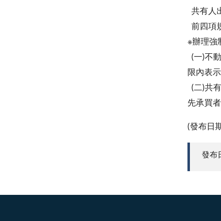
共有人
前四項
※辦理強
(一)不
限內表示
(二)共
先承買者
(發布日
發布日期