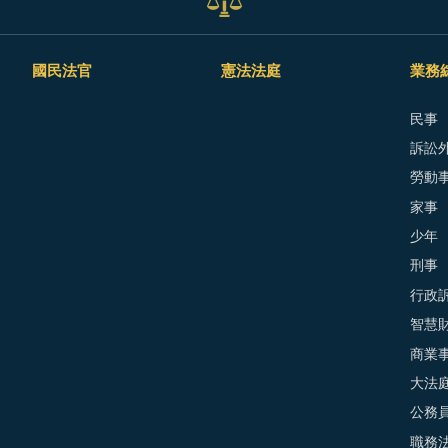
國民法官
憲法法庭
業務
民事
訴訟外
勞動
家事
少年
刑事
行政
智慧
商業
大法
公務
職務