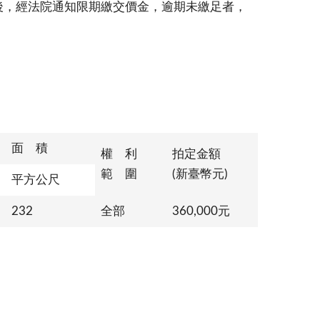
後，經法院通知限期繳交價金，逾期未繳足者，
面 積
權 利
拍定金額
範 圍
(新臺幣元)
平方公尺
232
全部
360,000元