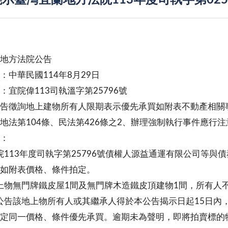
示臺灣宜蘭地方法院113年度司執字第025
地方法院公告
：中華民國114年8月29日
：宜院偉113司執溫字第25796號
告徵詢地上建物所有人限期表示優先承買如附表不動產相關
地法第104條、民法第426條之2、辦理強制執行事件應行注
：
113年度司執字第25796號債權人源益通運有限公司等與
如附表價格、條件拍定。
物無門牌鐵皮屋1間及無門牌木造鐵皮頂建物1間，所有人
告該地上物所有人或其繼承人得於本公告揭示日起15日內
定同一價格、條件優先承買。逾期未為聲明，即將拍賣標的