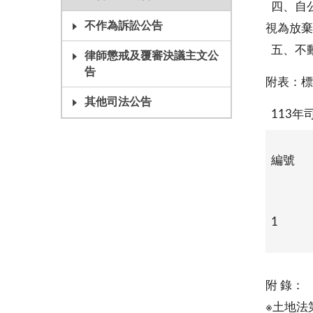
四、自公
不作為訴訟公告
視為放棄
五、不
律師懲戒及覆審決議主文公
告
附表：標
其他司法公告
113年
編號
1
附 錄：
※土地法