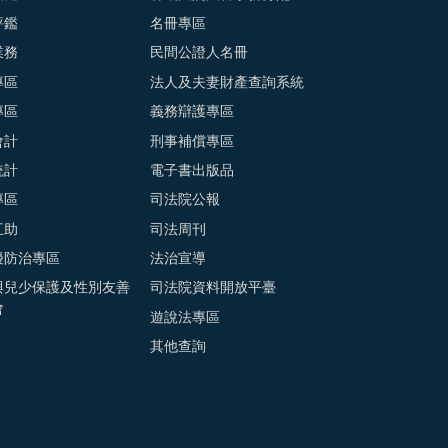
評鑑
名冊專區
業務
民間公證人名冊
專區
法人及夫妻財產查詢系統
專區
義務辯護專區
會計
刑事補償專區
統計
電子書出版品
專區
司法院公報
互助
司法周刊
擾防治專區
法治宣導
與兒少保護及性別友善
司法院資料開放平臺
會
遊說法專區
其他查詢