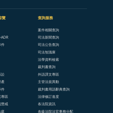
綜覽
查詢服務
案件相關查詢
ADR
司法新聞查詢
事件
司法公告查詢
司法智識庫
法學資料檢索
裁判書查詢
訴訟
外語譯文專區
財產
主管法規異動
事件
裁判書用語辭典查詢
庭專區
法律修訂進度
員懲戒
各法院資訊
法庭
各級法院法官事務分配