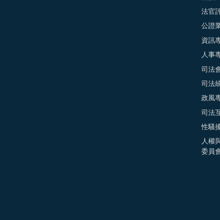
法官
公證
資訊
人事
司法
司法
政風
司法
性騷
人權
委員