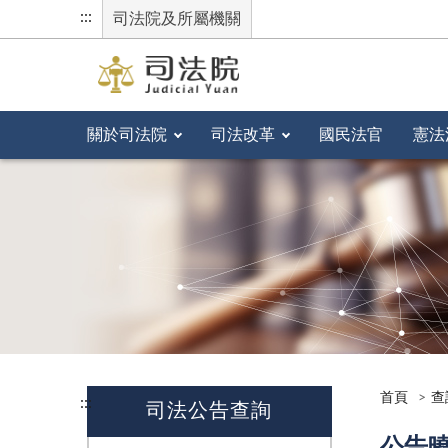
:::
司法院及所屬機關
關於司法院
司法改革
國民法官
憲法
首頁
查
:::
司法公告查詢