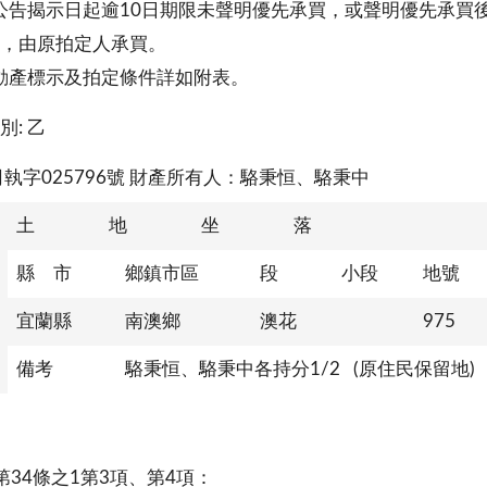
告揭示日起逾10日期限未聲明優先承買，或聲明優先承買
，由原拍定人承買。
動產標示及拍定條件詳如附表。
別: 乙
司執字025796號 財產所有人：駱秉恒、駱秉中
土 地 坐 落
縣 市
鄉鎮市區
段
小段
地號
宜蘭縣
南澳鄉
澳花
975
備考
駱秉恒、駱秉中各持分1/2 (原住民保留地)
第34條之1第3項、第4項：