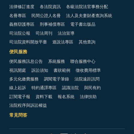
法律修訂進度
各法院資訊
各級法院法官事務分配
名冊專區
民間公證人名冊
法人及夫妻財產查詢系統
義務辯護專區
刑事補償專區
電子書出版品
司法院公報
司法周刊
法治宣導
司法院資料開放平臺
遊說法專區
其他查詢
便民服務
便民服務訊息公告
系統服務
聯合服務中心
視訊開庭
訴訟須知
書狀範例
徵收費用標準
多元化繳費服務
調閱電子筆錄
法院遠距訊問
線上起訴
特約通譯專區
認識法院
與民有約
訂閱電子報
資料下載
報名系統
法律扶助
法院程序與訴訟權益
常見問答