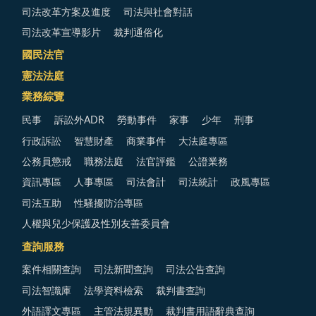
司法改革方案及進度
司法與社會對話
司法改革宣導影片
裁判通俗化
國民法官
憲法法庭
業務綜覽
民事
訴訟外ADR
勞動事件
家事
少年
刑事
行政訴訟
智慧財產
商業事件
大法庭專區
公務員懲戒
職務法庭
法官評鑑
公證業務
資訊專區
人事專區
司法會計
司法統計
政風專區
司法互助
性騷擾防治專區
人權與兒少保護及性別友善委員會
查詢服務
案件相關查詢
司法新聞查詢
司法公告查詢
司法智識庫
法學資料檢索
裁判書查詢
外語譯文專區
主管法規異動
裁判書用語辭典查詢