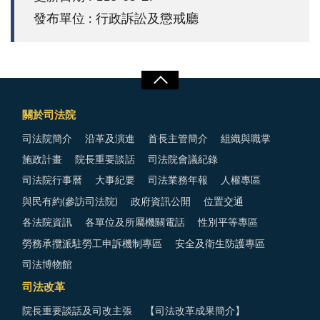
發布單位 : 行政訴訟及懲戒廳
關於司法院
司法院簡介
沿革及演進
首長主管簡介
組織與職掌
施政計畫
院長重要談話
司法院會議紀錄
司法院行事曆
大事紀要
司法業務年報
人權專區
與民有約(參訪司法院)
政府資訊公開
位置交通
各法院資訊
各單位及所屬機關電話
性別平等專區
勞務承攬派駐勞工申訴機制專區
安全及衛生防護專區
司法博物館
司法改革
院長重要談話及司改主張
【司法改革成果簡介】