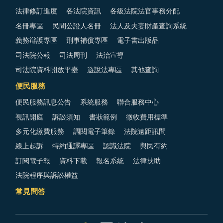
法律修訂進度
各法院資訊
各級法院法官事務分配
名冊專區
民間公證人名冊
法人及夫妻財產查詢系統
義務辯護專區
刑事補償專區
電子書出版品
司法院公報
司法周刊
法治宣導
司法院資料開放平臺
遊說法專區
其他查詢
便民服務
便民服務訊息公告
系統服務
聯合服務中心
視訊開庭
訴訟須知
書狀範例
徵收費用標準
多元化繳費服務
調閱電子筆錄
法院遠距訊問
線上起訴
特約通譯專區
認識法院
與民有約
訂閱電子報
資料下載
報名系統
法律扶助
法院程序與訴訟權益
常見問答