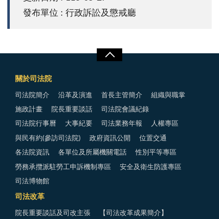
發布單位 : 行政訴訟及懲戒廳
關於司法院
司法院簡介
沿革及演進
首長主管簡介
組織與職掌
施政計畫
院長重要談話
司法院會議紀錄
司法院行事曆
大事紀要
司法業務年報
人權專區
與民有約(參訪司法院)
政府資訊公開
位置交通
各法院資訊
各單位及所屬機關電話
性別平等專區
勞務承攬派駐勞工申訴機制專區
安全及衛生防護專區
司法博物館
司法改革
院長重要談話及司改主張
【司法改革成果簡介】