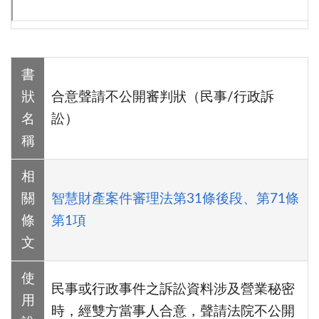
書
狀
合意聲請不公開審判狀（民事/行政訴
名
訟）
稱
相
關
智慧財產案件審理法第31條後段、第71條
條
第1項
文
使
民事或行政事件之訴訟資料涉及營業秘密
用
時，經雙方當事人合意，聲請法院不公開