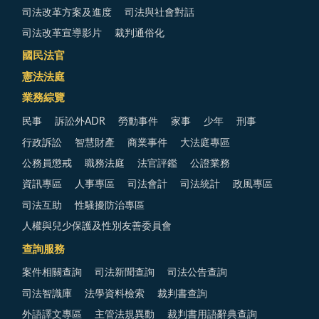
司法改革方案及進度
司法與社會對話
司法改革宣導影片
裁判通俗化
國民法官
憲法法庭
業務綜覽
民事
訴訟外ADR
勞動事件
家事
少年
刑事
行政訴訟
智慧財產
商業事件
大法庭專區
公務員懲戒
職務法庭
法官評鑑
公證業務
資訊專區
人事專區
司法會計
司法統計
政風專區
司法互助
性騷擾防治專區
人權與兒少保護及性別友善委員會
查詢服務
案件相關查詢
司法新聞查詢
司法公告查詢
司法智識庫
法學資料檢索
裁判書查詢
外語譯文專區
主管法規異動
裁判書用語辭典查詢