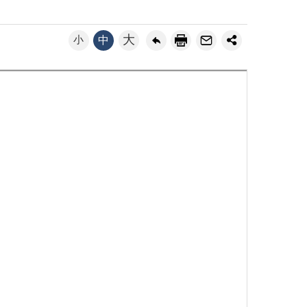
大
小
中