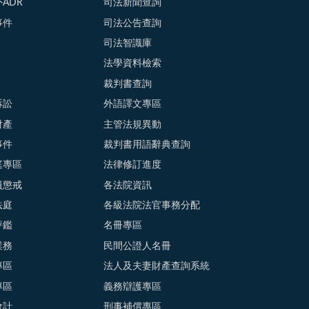
ADR
司法新聞查詢
事件
司法公告查詢
司法智識庫
法學資料檢索
裁判書查詢
訴訟
外語譯文專區
財產
主管法規異動
事件
裁判書用語辭典查詢
庭專區
法律修訂進度
員懲戒
各法院資訊
法庭
各級法院法官事務分配
評鑑
名冊專區
業務
民間公證人名冊
專區
法人及夫妻財產查詢系統
專區
義務辯護專區
會計
刑事補償專區