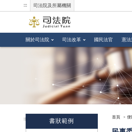
:::
司法院及所屬機關
關於司法院
司法改革
國民法官
憲法
首頁
便
:::
書狀範例