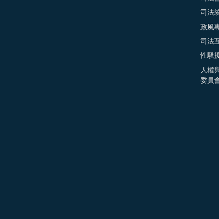
司法
政風
司法
性騷
人權
委員