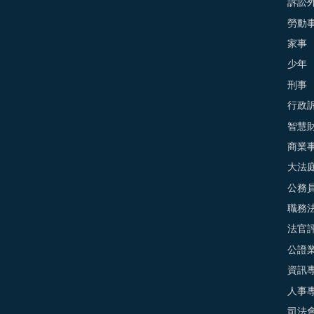
訴訟外
勞動
家事
少年
刑事
行政
智慧
商業
大法
公務
職務
法官
公證
資訊
人事
司法