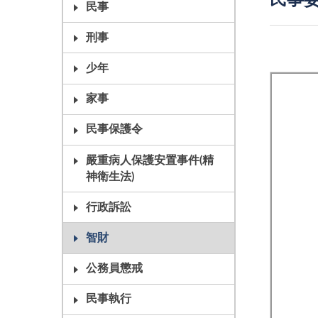
民事
民事
刑事
少年
家事
民事保護令
嚴重病人保護安置事件(精
神衛生法)
行政訴訟
智財
公務員懲戒
民事執行