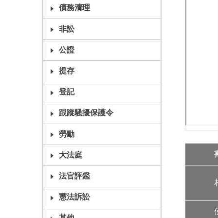
債務清理
非訟
公證
提存
登記
跟蹤騷擾保護令
勞動
大法庭
法官評鑑
憲法訴訟