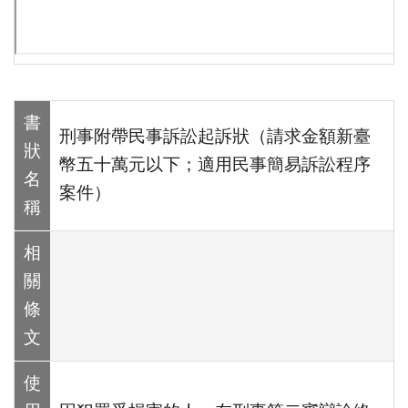
書
刑事附帶民事訴訟起訴狀（請求金額新臺
狀
幣五十萬元以下；適用民事簡易訴訟程序
名
案件）
稱
相
關
條
文
使