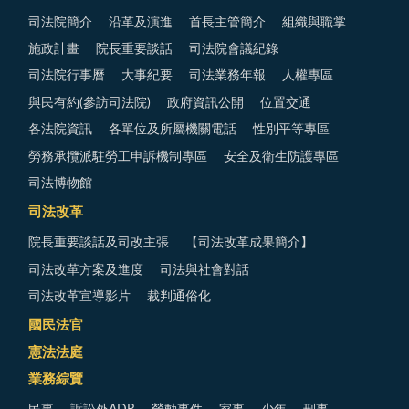
司法院簡介
沿革及演進
首長主管簡介
組織與職掌
施政計畫
院長重要談話
司法院會議紀錄
司法院行事曆
大事紀要
司法業務年報
人權專區
與民有約(參訪司法院)
政府資訊公開
位置交通
各法院資訊
各單位及所屬機關電話
性別平等專區
勞務承攬派駐勞工申訴機制專區
安全及衛生防護專區
司法博物館
司法改革
院長重要談話及司改主張
【司法改革成果簡介】
司法改革方案及進度
司法與社會對話
司法改革宣導影片
裁判通俗化
國民法官
憲法法庭
業務綜覽