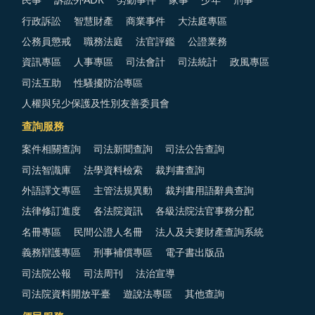
民事
訴訟外ADR
勞動事件
家事
少年
刑事
行政訴訟
智慧財產
商業事件
大法庭專區
公務員懲戒
職務法庭
法官評鑑
公證業務
資訊專區
人事專區
司法會計
司法統計
政風專區
司法互助
性騷擾防治專區
人權與兒少保護及性別友善委員會
查詢服務
案件相關查詢
司法新聞查詢
司法公告查詢
司法智識庫
法學資料檢索
裁判書查詢
外語譯文專區
主管法規異動
裁判書用語辭典查詢
法律修訂進度
各法院資訊
各級法院法官事務分配
名冊專區
民間公證人名冊
法人及夫妻財產查詢系統
義務辯護專區
刑事補償專區
電子書出版品
司法院公報
司法周刊
法治宣導
司法院資料開放平臺
遊說法專區
其他查詢