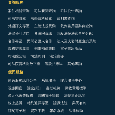
查詢服務
案件相關查詢
司法新聞查詢
司法公告查詢
司法智識庫
法學資料檢索
裁判書查詢
外語譯文專區
主管法規異動
裁判書用語辭典查詢
法律修訂進度
各法院資訊
各級法院法官事務分配
名冊專區
民間公證人名冊
法人及夫妻財產查詢系統
義務辯護專區
刑事補償專區
電子書出版品
司法院公報
司法周刊
法治宣導
司法院資料開放平臺
遊說法專區
其他查詢
便民服務
便民服務訊息公告
系統服務
聯合服務中心
視訊開庭
訴訟須知
書狀範例
徵收費用標準
多元化繳費服務
調閱電子筆錄
法院遠距訊問
線上起訴
特約通譯專區
認識法院
與民有約
訂閱電子報
資料下載
報名系統
法律扶助