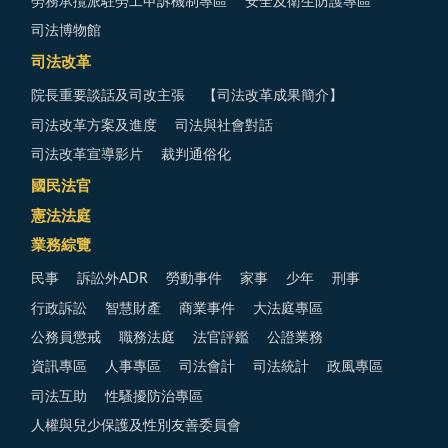
勞務承攬派駐勞工申訴機制專區
安全及衛生防護專區
司法博物館
司法改革
院長重要談話及司改主張
【司法改革成果簡介】
司法改革方案及進度
司法與社會對話
司法改革宣導影片
裁判通俗化
國民法官
憲法法庭
業務綜覽
民事
訴訟外ADR
勞動事件
家事
少年
刑事
行政訴訟
智慧財產
商業事件
大法庭專區
公務員懲戒
職務法庭
法官評鑑
公證業務
資訊專區
人事專區
司法會計
司法統計
政風專區
司法互助
性騷擾防治專區
人權與兒少保護及性別友善委員會