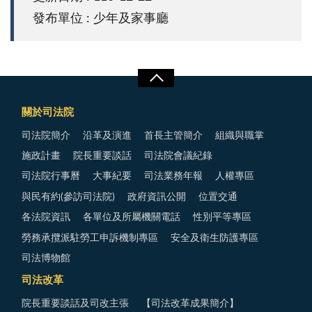
發布單位 : 少年及家事廳
關於司法院
司法院簡介
沿革及演進
首長主管簡介
組織與職掌
施政計畫
院長重要談話
司法院會議紀錄
司法院行事曆
大事紀要
司法業務年報
人權專區
與民有約(參訪司法院)
政府資訊公開
位置交通
各法院資訊
各單位及所屬機關電話
性別平等專區
勞務承攬派駐勞工申訴機制專區
安全及衛生防護專區
司法博物館
司法改革
院長重要談話及司改主張
【司法改革成果簡介】