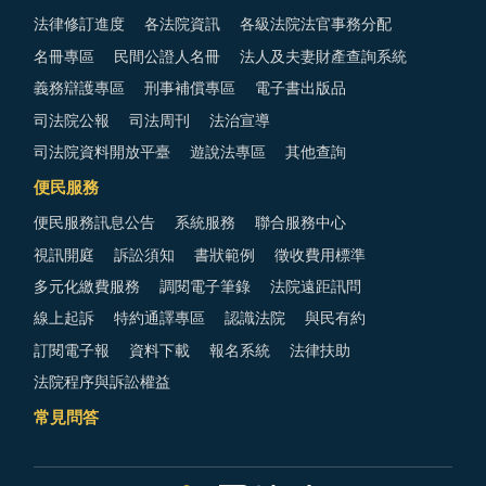
法律修訂進度
各法院資訊
各級法院法官事務分配
名冊專區
民間公證人名冊
法人及夫妻財產查詢系統
義務辯護專區
刑事補償專區
電子書出版品
司法院公報
司法周刊
法治宣導
司法院資料開放平臺
遊說法專區
其他查詢
便民服務
便民服務訊息公告
系統服務
聯合服務中心
視訊開庭
訴訟須知
書狀範例
徵收費用標準
多元化繳費服務
調閱電子筆錄
法院遠距訊問
線上起訴
特約通譯專區
認識法院
與民有約
訂閱電子報
資料下載
報名系統
法律扶助
法院程序與訴訟權益
常見問答