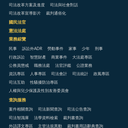
司法改革方案及進度
司法與社會對話
司法改革宣導影片
裁判通俗化
國民法官
憲法法庭
業務綜覽
民事
訴訟外ADR
勞動事件
家事
少年
刑事
行政訴訟
智慧財產
商業事件
大法庭專區
公務員懲戒
職務法庭
法官評鑑
公證業務
資訊專區
人事專區
司法會計
司法統計
政風專區
司法互助
性騷擾防治專區
人權與兒少保護及性別友善委員會
查詢服務
案件相關查詢
司法新聞查詢
司法公告查詢
司法智識庫
法學資料檢索
裁判書查詢
外語譯文專區
主管法規異動
裁判書用語辭典查詢