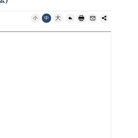
法）
大
小
中