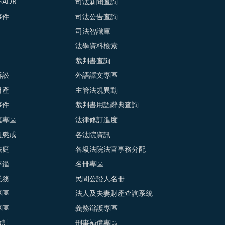
ADR
司法新聞查詢
事件
司法公告查詢
司法智識庫
法學資料檢索
裁判書查詢
訴訟
外語譯文專區
財產
主管法規異動
事件
裁判書用語辭典查詢
庭專區
法律修訂進度
員懲戒
各法院資訊
法庭
各級法院法官事務分配
評鑑
名冊專區
業務
民間公證人名冊
專區
法人及夫妻財產查詢系統
專區
義務辯護專區
會計
刑事補償專區