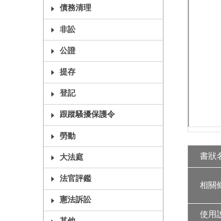
債務清理
非訟
公證
提存
登記
跟蹤騷擾保護令
勞動
書狀
大法庭
法官評鑑
相關
憲法訴訟
使用