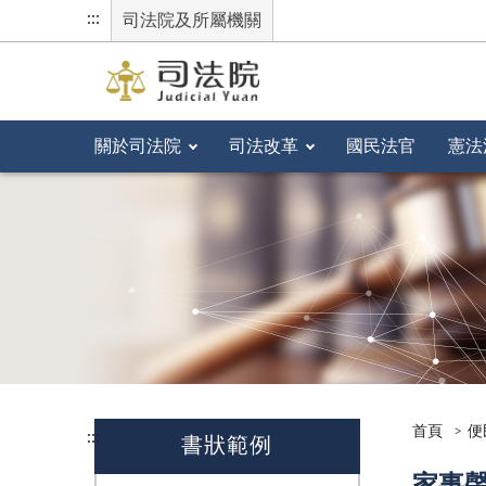
:::
司法院及所屬機關
關於司法院
司法改革
國民法官
憲法
首頁
便
:::
書狀範例