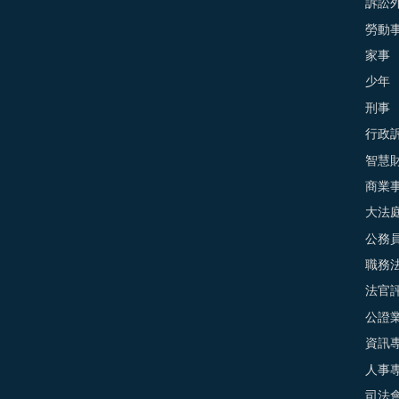
訴訟外
勞動
家事
少年
刑事
行政
智慧
商業
大法
公務
職務
法官
公證
資訊
人事
司法