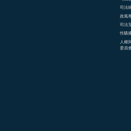
司法
政風
司法
性騷
人權
委員