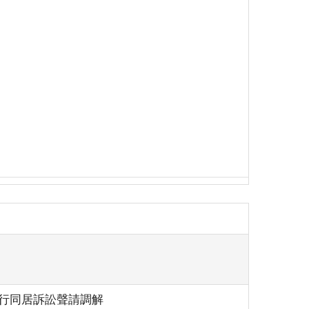
）
履行同居訴訟聲請調解