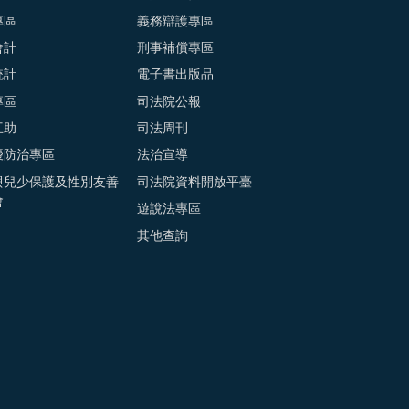
專區
義務辯護專區
會計
刑事補償專區
統計
電子書出版品
專區
司法院公報
互助
司法周刊
擾防治專區
法治宣導
與兒少保護及性別友善
司法院資料開放平臺
會
遊說法專區
其他查詢