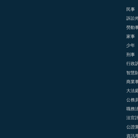
民事
訴訟外
勞動
家事
少年
刑事
行政
智慧
商業
大法
公務
職務
法官
公證
資訊