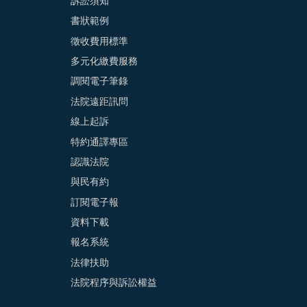
訴訟須知
書狀範例
徵收費用標準
多元化繳費服務
調閱電子筆錄
法院遠距訊問
線上起訴
特約通譯專區
認識法院
與民有約
訂閱電子報
資料下載
報名系統
法律扶助
法院程序與訴訟權益