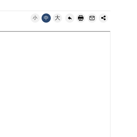
大
小
中