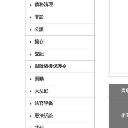
債務清理
非訟
公證
提存
登記
跟蹤騷擾保護令
勞動
書
大法庭
法官評鑑
相
憲法訴訟