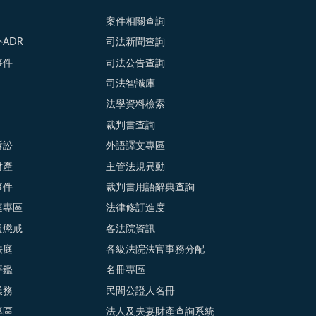
案件相關查詢
ADR
司法新聞查詢
事件
司法公告查詢
司法智識庫
法學資料檢索
裁判書查詢
訴訟
外語譯文專區
財產
主管法規異動
事件
裁判書用語辭典查詢
庭專區
法律修訂進度
員懲戒
各法院資訊
法庭
各級法院法官事務分配
評鑑
名冊專區
業務
民間公證人名冊
專區
法人及夫妻財產查詢系統