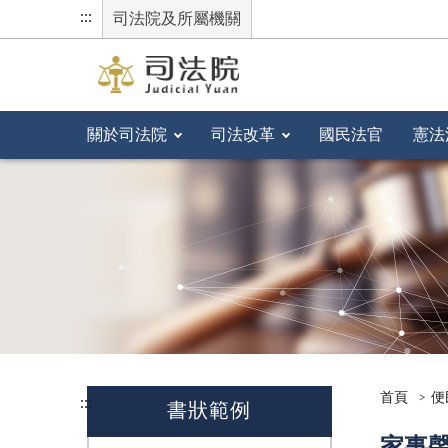
:::
司法院及所屬機關
關於司法院
司法改革
國民法官
憲法
首頁
便
:::
書狀範例