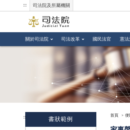
:::
司法院及所屬機關
關於司法院
司法改革
國民法官
憲法
首頁
便
:::
書狀範例