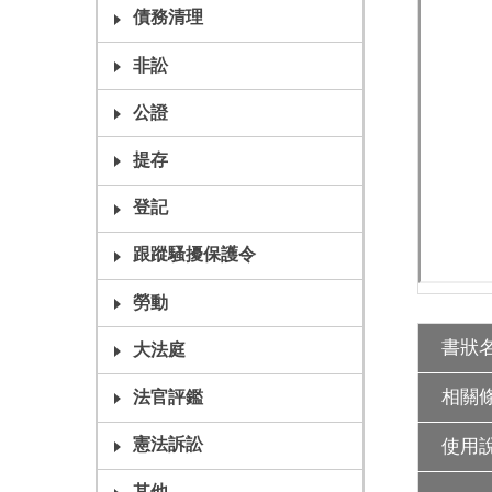
債務清理
非訟
公證
提存
登記
跟蹤騷擾保護令
勞動
書狀
大法庭
相關
法官評鑑
憲法訴訟
使用