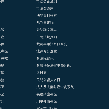
事件
司法公告查詢
司法智識庫
法學資料檢索
裁判書查詢
訴訟
外語譯文專區
財產
主管法規異動
事件
裁判書用語辭典查詢
庭專區
法律修訂進度
員懲戒
各法院資訊
法庭
各級法院法官事務分配
評鑑
名冊專區
業務
民間公證人名冊
專區
法人及夫妻財產查詢系統
專區
義務辯護專區
會計
刑事補償專區
統計
電子書出版品