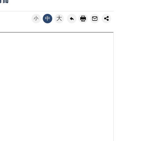
清冊
大
小
中