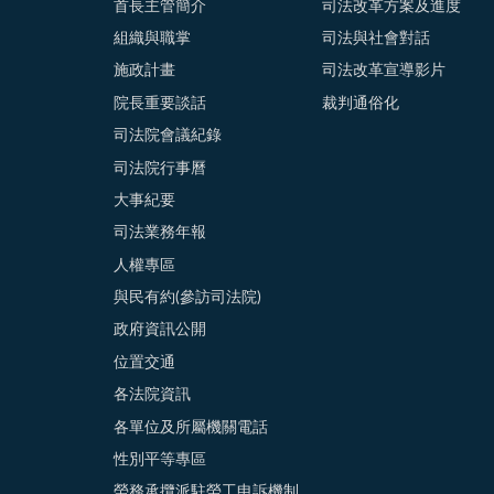
首長主管簡介
司法改革方案及進度
組織與職掌
司法與社會對話
施政計畫
司法改革宣導影片
院長重要談話
裁判通俗化
司法院會議紀錄
司法院行事曆
大事紀要
司法業務年報
人權專區
與民有約(參訪司法院)
政府資訊公開
位置交通
各法院資訊
各單位及所屬機關電話
性別平等專區
勞務承攬派駐勞工申訴機制