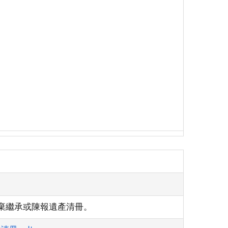
棄繼承或陳報遺產清冊。