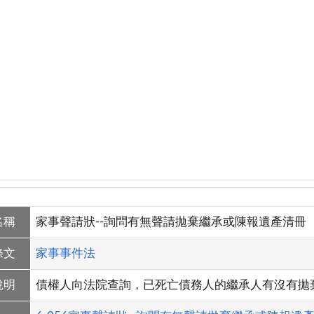
名稱
家事聲請狀--詢問有無聲請拋棄繼承或陳報遺產清冊
條文
家事事件法
說明
債權人向法院查詢，已死亡債務人的繼承人有沒有拋