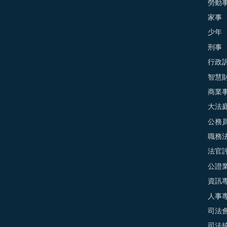
勞動
家事
少年
刑事
行政
智慧
商業
大法
公務
職務
法官
公證
資訊
人事
司法
司法