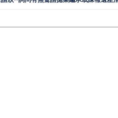
請狀--詢問有無聲請拋棄繼承或陳報遺產