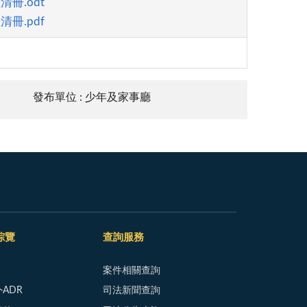
冊.odt
冊.pdf
發布單位 : 少年及家事廳
綜覽
查詢服務
案件相關查詢
ADR
司法新聞查詢