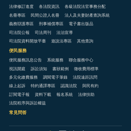
法律修訂進度
各法院資訊
各級法院法官事務分配
名冊專區
民間公證人名冊
法人及夫妻財產查詢系統
義務辯護專區
刑事補償專區
電子書出版品
司法院公報
司法周刊
法治宣導
司法院資料開放平臺
遊說法專區
其他查詢
便民服務
便民服務訊息公告
系統服務
聯合服務中心
視訊開庭
訴訟須知
書狀範例
徵收費用標準
多元化繳費服務
調閱電子筆錄
法院遠距訊問
線上起訴
特約通譯專區
認識法院
與民有約
訂閱電子報
資料下載
報名系統
法律扶助
法院程序與訴訟權益
常見問答