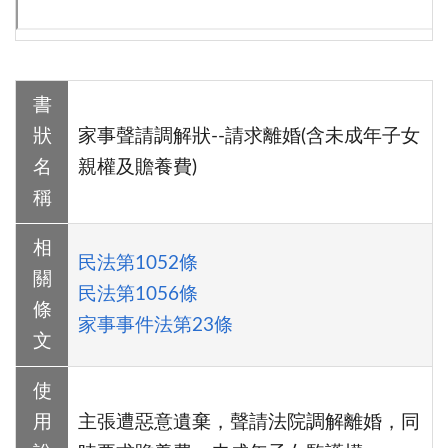
書
狀
家事聲請調解狀--請求離婚(含未成年子女
名
親權及贍養費)
稱
相
民法第1052條
關
民法第1056條
條
家事事件法第23條
文
使
用
主張遭惡意遺棄，聲請法院調解離婚，同