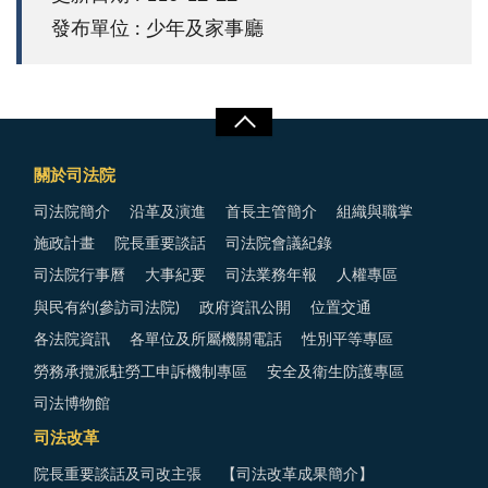
發布單位 : 少年及家事廳
關於司法院
司法院簡介
沿革及演進
首長主管簡介
組織與職掌
施政計畫
院長重要談話
司法院會議紀錄
司法院行事曆
大事紀要
司法業務年報
人權專區
與民有約(參訪司法院)
政府資訊公開
位置交通
各法院資訊
各單位及所屬機關電話
性別平等專區
勞務承攬派駐勞工申訴機制專區
安全及衛生防護專區
司法博物館
司法改革
院長重要談話及司改主張
【司法改革成果簡介】