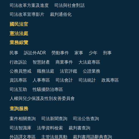
司法改革方案及進度
司法與社會對話
司法改革宣導影片
裁判通俗化
國民法官
憲法法庭
業務綜覽
民事
訴訟外ADR
勞動事件
家事
少年
刑事
行政訴訟
智慧財產
商業事件
大法庭專區
公務員懲戒
職務法庭
法官評鑑
公證業務
資訊專區
人事專區
司法會計
司法統計
政風專區
司法互助
性騷擾防治專區
人權與兒少保護及性別友善委員會
查詢服務
案件相關查詢
司法新聞查詢
司法公告查詢
司法智識庫
法學資料檢索
裁判書查詢
外語譯文專區
主管法規異動
裁判書用語辭典查詢