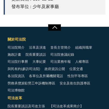
發布單位 : 少年及家事廳
關於司法院
司法院簡介
沿革及演進
首長主管簡介
組織與職掌
施政計畫
院長重要談話
司法院會議紀錄
司法院行事曆
大事紀要
司法業務年報
人權專區
與民有約(參訪司法院)
政府資訊公開
位置交通
各法院資訊
各單位及所屬機關電話
性別平等專區
勞務承攬派駐勞工申訴機制專區
安全及衛生防護專區
司法博物館
司法改革
院長重要談話及司改主張
【司法改革成果簡介】