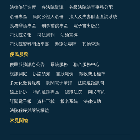
法律修訂進度
各法院資訊
各級法院法官事務分配
名冊專區
民間公證人名冊
法人及夫妻財產查詢系統
義務辯護專區
刑事補償專區
電子書出版品
司法院公報
司法周刊
法治宣導
司法院資料開放平臺
遊說法專區
其他查詢
便民服務
便民服務訊息公告
系統服務
聯合服務中心
視訊開庭
訴訟須知
書狀範例
徵收費用標準
多元化繳費服務
調閱電子筆錄
法院遠距訊問
線上起訴
特約通譯專區
認識法院
與民有約
訂閱電子報
資料下載
報名系統
法律扶助
法院程序與訴訟權益
常見問答