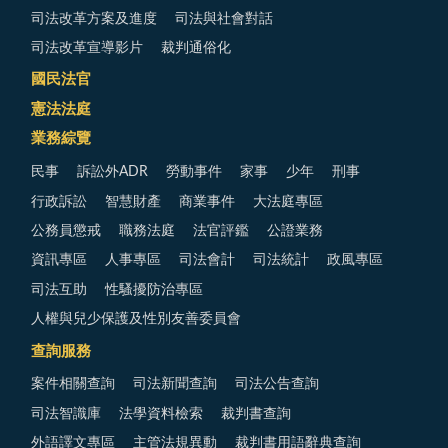
司法改革方案及進度
司法與社會對話
司法改革宣導影片
裁判通俗化
國民法官
憲法法庭
業務綜覽
民事
訴訟外ADR
勞動事件
家事
少年
刑事
行政訴訟
智慧財產
商業事件
大法庭專區
公務員懲戒
職務法庭
法官評鑑
公證業務
資訊專區
人事專區
司法會計
司法統計
政風專區
司法互助
性騷擾防治專區
人權與兒少保護及性別友善委員會
查詢服務
案件相關查詢
司法新聞查詢
司法公告查詢
司法智識庫
法學資料檢索
裁判書查詢
外語譯文專區
主管法規異動
裁判書用語辭典查詢