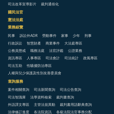
司法改革宣導影片
裁判通俗化
國民法官
憲法法庭
業務綜覽
民事
訴訟外ADR
勞動事件
家事
少年
刑事
行政訴訟
智慧財產
商業事件
大法庭專區
公務員懲戒
職務法庭
法官評鑑
公證業務
資訊專區
人事專區
司法會計
司法統計
政風專區
司法互助
性騷擾防治專區
人權與兒少保護及性別友善委員會
查詢服務
案件相關查詢
司法新聞查詢
司法公告查詢
司法智識庫
法學資料檢索
裁判書查詢
外語譯文專區
主管法規異動
裁判書用語辭典查詢
法律修訂進度
各法院資訊
各級法院法官事務分配