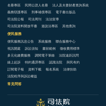
名冊專區
民間公證人名冊
法人及夫妻財產查詢系統
義務辯護專區
刑事補償專區
電子書出版品
司法院公報
司法周刊
法治宣導
司法院資料開放平臺
遊說法專區
其他查詢
便民服務
便民服務訊息公告
系統服務
聯合服務中心
視訊開庭
訴訟須知
書狀範例
徵收費用標準
多元化繳費服務
調閱電子筆錄
法院遠距訊問
線上起訴
特約通譯專區
認識法院
與民有約
訂閱電子報
資料下載
報名系統
法律扶助
法院程序與訴訟權益
常見問答