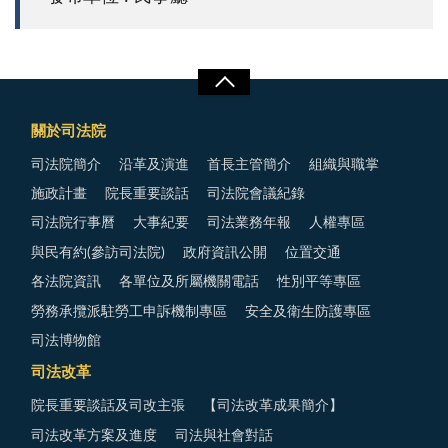
關於司法院
司法院簡介
沿革及演進
首長主管簡介
組織與職掌
施政計畫
院長重要談話
司法院會議紀錄
司法院行事曆
大事紀要
司法業務年報
人權專區
與民有約(參訪司法院)
政府資訊公開
位置交通
各法院資訊
各單位及所屬機關電話
性別平等專區
勞務承攬派駐勞工申訴機制專區
安全及衛生防護專區
司法博物館
司法改革
院長重要談話及司改主張
【司法改革成果簡介】
司法改革方案及進度
司法與社會對話