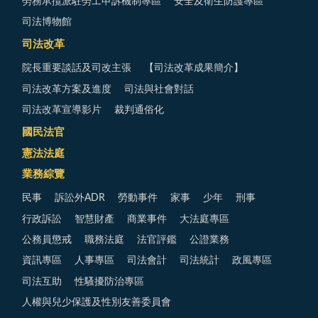
勞務承攬派駐勞工申訴機制專區
安全及衛生防護專區
司法博物館
司法改革
院長重要談話及司改主張
【司法改革成果簡介】
司法改革方案及進度
司法與社會對話
司法改革宣導影片
裁判通俗化
國民法官
憲法法庭
業務綜覽
民事
訴訟外ADR
勞動事件
家事
少年
刑事
行政訴訟
智慧財產
商業事件
大法庭專區
公務員懲戒
職務法庭
法官評鑑
公證業務
資訊專區
人事專區
司法會計
司法統計
政風專區
司法互助
性騷擾防治專區
人權與兒少保護及性別友善委員會