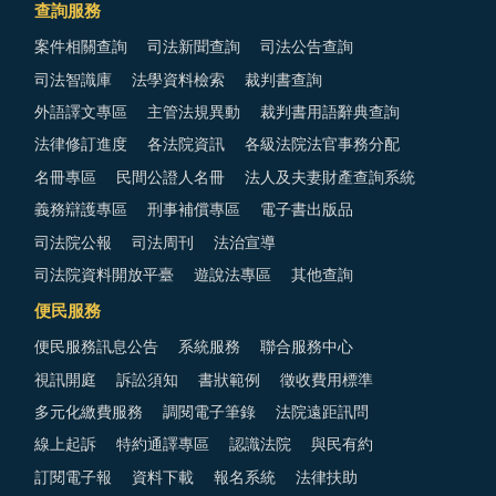
查詢服務
案件相關查詢
司法新聞查詢
司法公告查詢
司法智識庫
法學資料檢索
裁判書查詢
外語譯文專區
主管法規異動
裁判書用語辭典查詢
法律修訂進度
各法院資訊
各級法院法官事務分配
名冊專區
民間公證人名冊
法人及夫妻財產查詢系統
義務辯護專區
刑事補償專區
電子書出版品
司法院公報
司法周刊
法治宣導
司法院資料開放平臺
遊說法專區
其他查詢
便民服務
便民服務訊息公告
系統服務
聯合服務中心
視訊開庭
訴訟須知
書狀範例
徵收費用標準
多元化繳費服務
調閱電子筆錄
法院遠距訊問
線上起訴
特約通譯專區
認識法院
與民有約
訂閱電子報
資料下載
報名系統
法律扶助