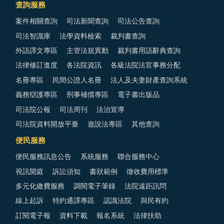
查詢服務
案件相關查詢
司法新聞查詢
司法公告查詢
司法智識庫
法學資料檢索
裁判書查詢
外語譯文專區
主管法規異動
裁判書用語辭典查詢
法律修訂進度
各法院資訊
各級法院法官事務分配
名冊專區
民間公證人名冊
法人及夫妻財產查詢系統
義務辯護專區
刑事補償專區
電子書出版品
司法院公報
司法周刊
法治宣導
司法院資料開放平臺
遊說法專區
其他查詢
便民服務
便民服務訊息公告
系統服務
聯合服務中心
視訊開庭
訴訟須知
書狀範例
徵收費用標準
多元化繳費服務
調閱電子筆錄
法院遠距訊問
線上起訴
特約通譯專區
認識法院
與民有約
訂閱電子報
資料下載
報名系統
法律扶助