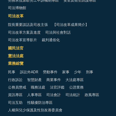
勞務承攬派駐勞工申訴機制專區
安全及衛生防護專區
司法博物館
司法改革
院長重要談話及司改主張
【司法改革成果簡介】
司法改革方案及進度
司法與社會對話
司法改革宣導影片
裁判通俗化
國民法官
憲法法庭
業務綜覽
民事
訴訟外ADR
勞動事件
家事
少年
刑事
行政訴訟
智慧財產
商業事件
大法庭專區
公務員懲戒
職務法庭
法官評鑑
公證業務
資訊專區
人事專區
司法會計
司法統計
政風專區
司法互助
性騷擾防治專區
人權與兒少保護及性別友善委員會