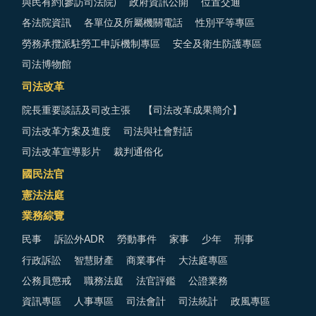
與民有約(參訪司法院)
政府資訊公開
位置交通
各法院資訊
各單位及所屬機關電話
性別平等專區
勞務承攬派駐勞工申訴機制專區
安全及衛生防護專區
司法博物館
司法改革
院長重要談話及司改主張
【司法改革成果簡介】
司法改革方案及進度
司法與社會對話
司法改革宣導影片
裁判通俗化
國民法官
憲法法庭
業務綜覽
民事
訴訟外ADR
勞動事件
家事
少年
刑事
行政訴訟
智慧財產
商業事件
大法庭專區
公務員懲戒
職務法庭
法官評鑑
公證業務
資訊專區
人事專區
司法會計
司法統計
政風專區