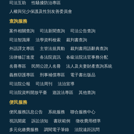
司法互助
性騷擾防治專區
人權與兒少保護及性別友善委員會
查詢服務
案件相關查詢
司法新聞查詢
司法公告查詢
司法智識庫
法學資料檢索
裁判書查詢
外語譯文專區
主管法規異動
裁判書用語辭典查詢
法律修訂進度
各法院資訊
各級法院法官事務分配
名冊專區
民間公證人名冊
法人及夫妻財產查詢系統
義務辯護專區
刑事補償專區
電子書出版品
司法院公報
司法周刊
法治宣導
司法院資料開放平臺
遊說法專區
其他查詢
便民服務
便民服務訊息公告
系統服務
聯合服務中心
視訊開庭
訴訟須知
書狀範例
徵收費用標準
多元化繳費服務
調閱電子筆錄
法院遠距訊問