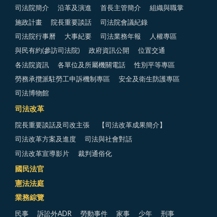
司法院簡介
沿革及演進
首長主管簡介
組織與職掌
施政計畫
院長重要談話
司法院會議紀錄
司法院行事曆
大事紀要
司法業務年報
人權專區
與民有約(參訪司法院)
政府資訊公開
位置交通
各法院資訊
各單位及所屬機關電話
性別平等專區
勞務承攬派駐勞工申訴機制專區
安全及衛生防護專區
司法博物館
司法改革
院長重要談話及司改主張
【司法改革成果簡介】
司法改革方案及進度
司法與社會對話
司法改革宣導影片
裁判通俗化
國民法官
憲法法庭
業務綜覽
民事
訴訟外ADR
勞動事件
家事
少年
刑事