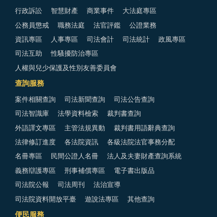
行政訴訟
智慧財產
商業事件
大法庭專區
公務員懲戒
職務法庭
法官評鑑
公證業務
資訊專區
人事專區
司法會計
司法統計
政風專區
司法互助
性騷擾防治專區
人權與兒少保護及性別友善委員會
查詢服務
案件相關查詢
司法新聞查詢
司法公告查詢
司法智識庫
法學資料檢索
裁判書查詢
外語譯文專區
主管法規異動
裁判書用語辭典查詢
法律修訂進度
各法院資訊
各級法院法官事務分配
名冊專區
民間公證人名冊
法人及夫妻財產查詢系統
義務辯護專區
刑事補償專區
電子書出版品
司法院公報
司法周刊
法治宣導
司法院資料開放平臺
遊說法專區
其他查詢
便民服務