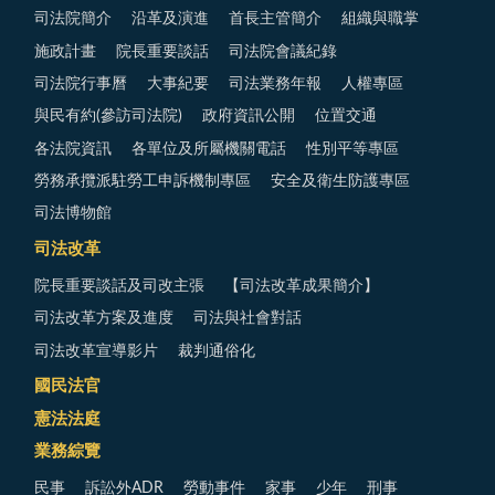
司法院簡介
沿革及演進
首長主管簡介
組織與職掌
施政計畫
院長重要談話
司法院會議紀錄
司法院行事曆
大事紀要
司法業務年報
人權專區
與民有約(參訪司法院)
政府資訊公開
位置交通
各法院資訊
各單位及所屬機關電話
性別平等專區
勞務承攬派駐勞工申訴機制專區
安全及衛生防護專區
司法博物館
司法改革
院長重要談話及司改主張
【司法改革成果簡介】
司法改革方案及進度
司法與社會對話
司法改革宣導影片
裁判通俗化
國民法官
憲法法庭
業務綜覽
民事
訴訟外ADR
勞動事件
家事
少年
刑事