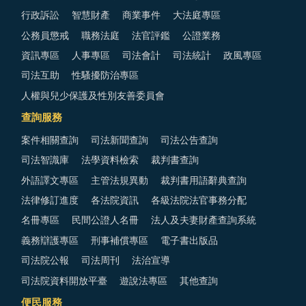
行政訴訟
智慧財產
商業事件
大法庭專區
公務員懲戒
職務法庭
法官評鑑
公證業務
資訊專區
人事專區
司法會計
司法統計
政風專區
司法互助
性騷擾防治專區
人權與兒少保護及性別友善委員會
查詢服務
案件相關查詢
司法新聞查詢
司法公告查詢
司法智識庫
法學資料檢索
裁判書查詢
外語譯文專區
主管法規異動
裁判書用語辭典查詢
法律修訂進度
各法院資訊
各級法院法官事務分配
名冊專區
民間公證人名冊
法人及夫妻財產查詢系統
義務辯護專區
刑事補償專區
電子書出版品
司法院公報
司法周刊
法治宣導
司法院資料開放平臺
遊說法專區
其他查詢
便民服務