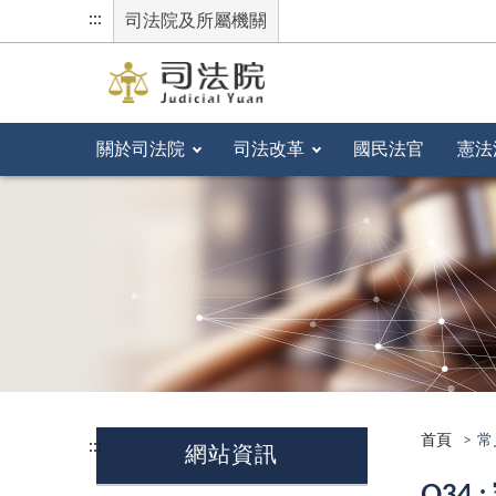
:::
司法院及所屬機關
關於司法院
司法改革
國民法官
憲法
首頁
常
:::
網站資訊