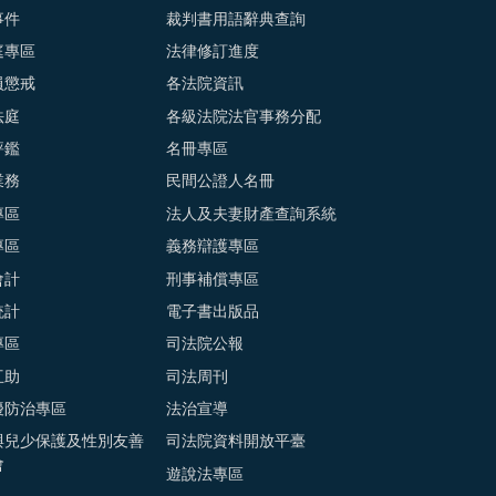
事件
裁判書用語辭典查詢
庭專區
法律修訂進度
員懲戒
各法院資訊
法庭
各級法院法官事務分配
評鑑
名冊專區
業務
民間公證人名冊
專區
法人及夫妻財產查詢系統
專區
義務辯護專區
會計
刑事補償專區
統計
電子書出版品
專區
司法院公報
互助
司法周刊
擾防治專區
法治宣導
與兒少保護及性別友善
司法院資料開放平臺
會
遊說法專區