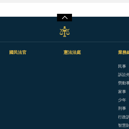
國民法官
憲法法庭
業務
民事
訴訟外
勞動
家事
少年
刑事
行政
智慧