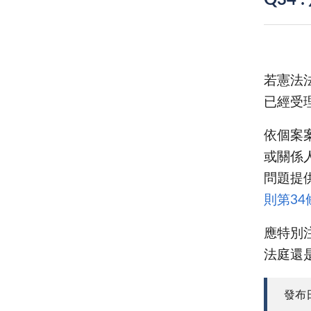
Q34
若憲法
已經受
依個案
或關係
問題提
則第34
應特別
法庭還
發布日期