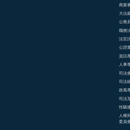
商業
大法
公務
職務
法官
公證
資訊
人事
司法
司法
政風
司法
性騷
人權
委員