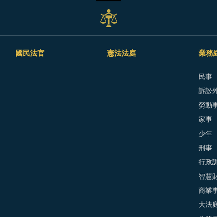
國民法官
憲法法庭
業務
民事
訴訟外
勞動
家事
少年
刑事
行政
智慧
商業
大法