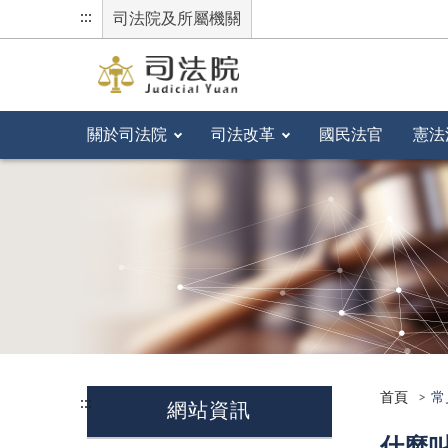
:::
司法院及所屬機關
關於司法院
司法改革
國民法官
憲法
首頁
常
:::
網站資訊