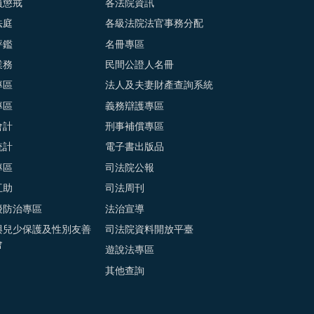
員懲戒
各法院資訊
法庭
各級法院法官事務分配
評鑑
名冊專區
業務
民間公證人名冊
專區
法人及夫妻財產查詢系統
專區
義務辯護專區
會計
刑事補償專區
統計
電子書出版品
專區
司法院公報
互助
司法周刊
擾防治專區
法治宣導
與兒少保護及性別友善
司法院資料開放平臺
會
遊說法專區
其他查詢