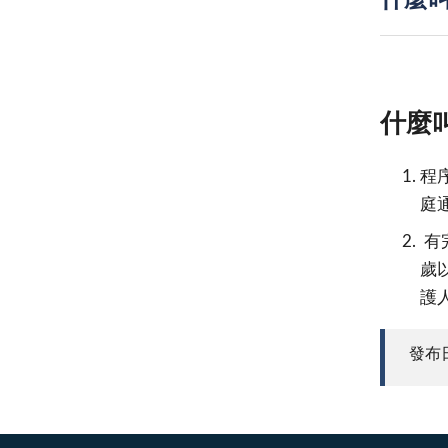
什麼
什麼
程
庭
有
歲
護
發布日期