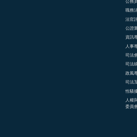
公務
職務
法官
公證
資訊
人事
司法
司法
政風
司法
性騷
人權
委員