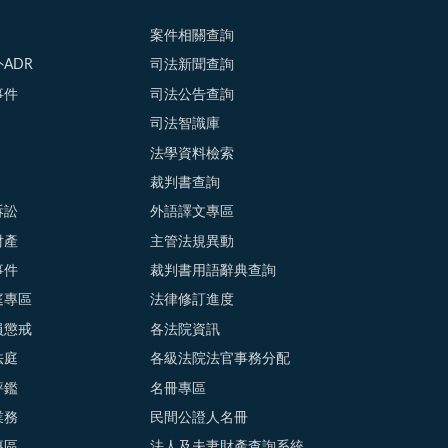
案件相關查詢
ADR
司法新聞查詢
事件
司法公告查詢
司法智識庫
法學資料檢索
裁判書查詢
訴訟
外語譯文專區
財產
主管法規異動
事件
裁判書用語辭典查詢
庭專區
法律修訂進度
員懲戒
各法院資訊
法庭
各級法院法官事務分配
評鑑
名冊專區
業務
民間公證人名冊
專區
法人及夫妻財產查詢系統