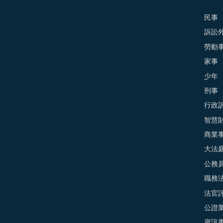
民事
訴訟外
勞動
家事
少年
刑事
行政
智慧
商業
大法
公務
職務
法官
公證
資訊