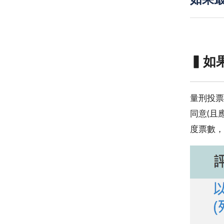
如果
▍如
量刑投票
同意(且
度票數，