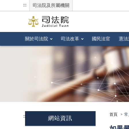
:::
司法院及所屬機關
關於司法院
司法改革
國民法官
憲法
首頁
常
:::
網站資訊